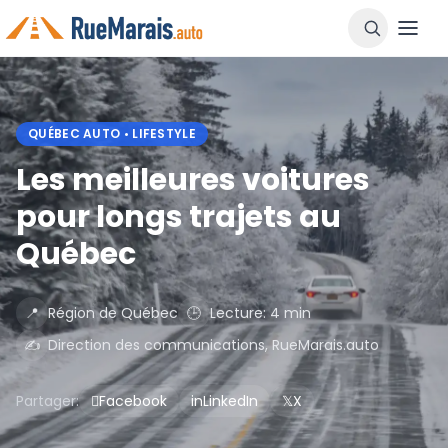
QUÉBEC AUTO • LIFESTYLE
Les meilleures voitures
pour longs trajets au
Québec
📍
Région de Québec
🕒
Lecture: 4 min
✍️
Direction des communications, RueMarais.auto
Partager:

Facebook
in
LinkedIn
𝕏
X