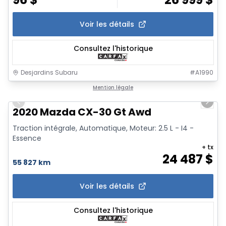
Voir les détails
Consultez l'historique
Desjardins Subaru
#
A1990
1/6
Mention légale
Previous slide
Next 
2020 Mazda CX-30 Gt Awd
Traction intégrale, Automatique, Moteur: 2.5 L - I4 -
Essence
+ tx
24 487
$
55 827 km
Voir les détails
Consultez l'historique