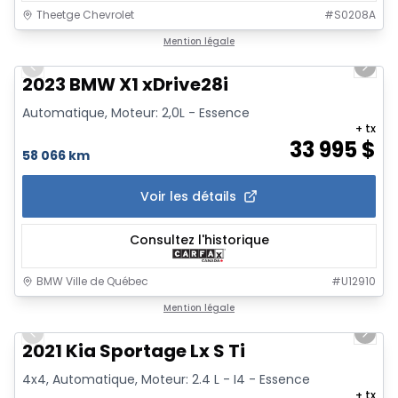
Theetge Chevrolet
#
S0208A
1/17
Mention légale
Previous slide
Next 
2023 BMW X1 xDrive28i
Automatique, Moteur: 2,0L - Essence
+ tx
33 995
$
58 066 km
Voir les détails
Consultez l'historique
BMW Ville de Québec
#
U12910
1/15
Mention légale
Previous slide
Next 
2021 Kia Sportage Lx S Ti
4x4, Automatique, Moteur: 2.4 L - I4 - Essence
+ tx