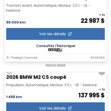
Traction avant, Automatique, Moteur: 2.0 L - I4 -
Essence
+ tx
22 987
$
55 000 km
Voir les détails
Consultez l'historique
Theetge Chevrolet
#
S0549A
1/20
Mention légale
Previous slide
Next 
2026 BMW M2 CS coupé
Propulsion, Automatique, Moteur: 3.0 L - I6 - Essence
+ tx
137 995
$
1 458 km
Voir les détails