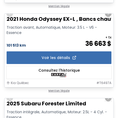
1/20
Mention légale
Previous slide
Next 
2021 Honda Odyssey EX-L , Bancs chauffa
Traction avant, Automatique, Moteur: 3.5 L - V6 -
Essence
+ tx
36 663
$
101 513 km
Voir les détails
Consultez l'historique
Kia Québec
#
T6497A
1/2
Mention légale
Previous slide
Next 
2025 Subaru Forester Limited
Traction intégrale, Automatique, Moteur: 2.5L - 4 Cyl. -
Essence