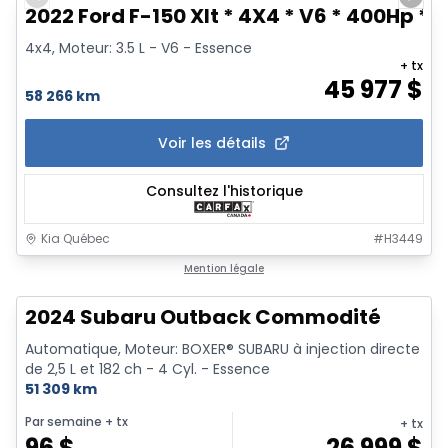
Previous slide
Next 
2022 Ford F-150 Xlt * 4X4 * V6 * 400Hp * 
4x4, Moteur: 3.5 L - V6 - Essence
+ tx
45 977
$
58 266 km
Voir les détails
Consultez l'historique
Kia Québec
#
H3449
Mention légale
2024 Subaru Outback Commodité
Automatique, Moteur: BOXER® SUBARU à injection directe
de 2,5 L et 182 ch - 4 Cyl. - Essence
51 309 km
Par semaine
+ tx
+ tx
96
$
26 999
$