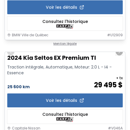
Voir les détails
Consultez l'historique
BMW Ville de Québec
#
U12909
1/16
Mention légale
Previous slide
Next 
2024 Kia Seltos EX Premium TI
Traction intégrale, Automatique, Moteur: 2.0 L - I4 -
Essence
+ tx
29 495
$
25 600 km
Voir les détails
Consultez l'historique
Capitale Nissan
#
V046A