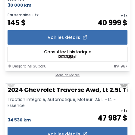
30 000 km
Par semaine
+ tx
+ tx
145
$
40 999
$
Voir les détails
Consultez l'historique
Desjardins Subaru
#
A1987
1/6
Mention légale
Previous slide
Next 
2024 Chevrolet Traverse Awd, Lt 2.5L Tur
Traction intégrale, Automatique, Moteur: 2.5 L - I4 -
Essence
+ tx
47 987
$
34 530 km
Voir les détails