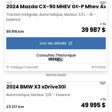
Previous slide
Next 
2024 Mazda CX-90 MHEV Gt-P Mhev Awd
Traction intégrale, Automatique, Moteur: 3.3 L - I6 -
Essence
+ tx
39 987
$
55 915 km
Voir les détails
Consultez l'historique
Theetge Chevrolet
#
70053A
1/17
Mention légale
Previous slide
Next 
2024 BMW X3 xDrive30i
Automatique, Moteur: 2,0L - Essence
+ tx
49 995
$
23 217 km