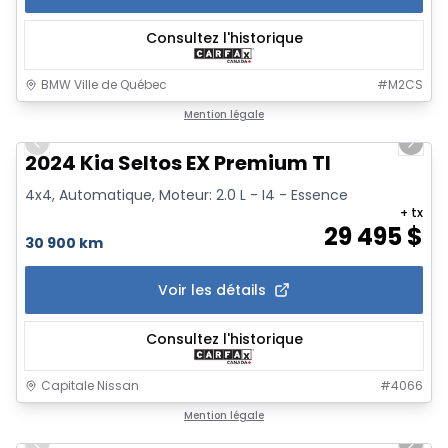
Consultez l'historique
BMW Ville de Québec
#
M2CS
1/16
Mention légale
Previous slide
Next 
2024 Kia Seltos EX Premium TI
4x4, Automatique, Moteur: 2.0 L - I4 - Essence
+ tx
29 495
$
30 900 km
Voir les détails
Consultez l'historique
Capitale Nissan
#
4066
1/8
Mention légale