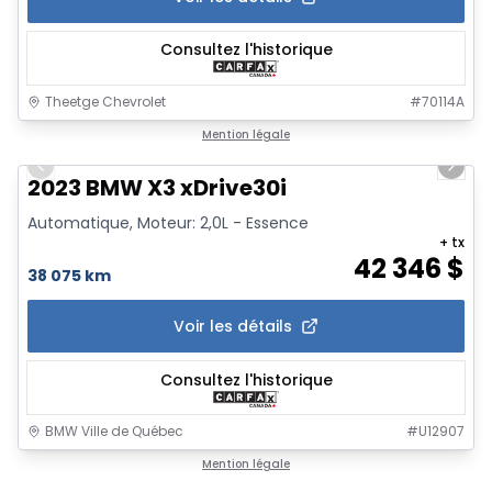
Consultez l'historique
Theetge Chevrolet
#
70114A
1/18
Mention légale
Previous slide
Next 
2023 BMW X3 xDrive30i
Automatique, Moteur: 2,0L - Essence
+ tx
42 346
$
38 075 km
Voir les détails
Consultez l'historique
BMW Ville de Québec
#
U12907
1/15
Mention légale