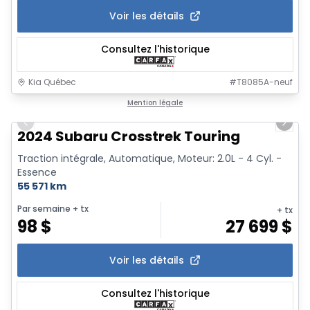
Voir les détails
Consultez l'historique
Kia Québec
#
T8085A-neuf
1/2
Mention légale
Previous slide
Next 
2024 Subaru Crosstrek Touring
Traction intégrale, Automatique, Moteur: 2.0L - 4 Cyl. -
Essence
55 571 km
Par semaine
+ tx
+ tx
98
$
27 699
$
Voir les détails
Consultez l'historique