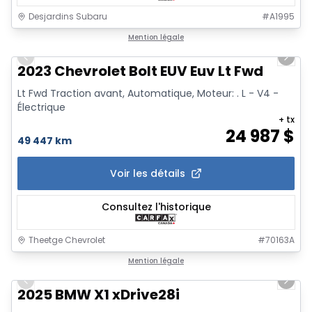
Desjardins Subaru
#
A1995
1/5
Mention légale
Previous slide
Next 
2023 Chevrolet Bolt EUV Euv Lt Fwd
Lt Fwd Traction avant, Automatique, Moteur: . L - V4 -
Électrique
+ tx
24 987
$
49 447 km
Voir les détails
Consultez l'historique
Theetge Chevrolet
#
70163A
1/17
Mention légale
Previous slide
Next 
2025 BMW X1 xDrive28i