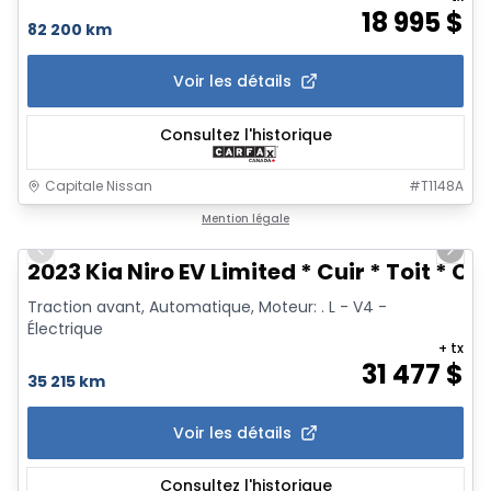
18 995
$
82 200 km
Voir les détails
Consultez l'historique
Capitale Nissan
#
T1148A
1/20
Mention légale
Previous slide
Next 
2023 Kia Niro EV Limited * Cuir * Toit *
Traction avant, Automatique, Moteur: . L - V4 -
Électrique
+ tx
31 477
$
35 215 km
Voir les détails
Consultez l'historique