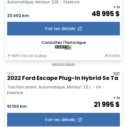
Automatique, Moteur: 2,0L - Essence
+ tx
48 995
$
33 402 km
Voir les détails
Consultez l'historique
BMW Ville de Québec
#
U12890
1/15
Mention légale
Previous slide
Next 
2022 Ford Escape Plug-In Hybrid Se Ta
Traction avant, Automatique, Moteur: 2.5 L - V4 -
Essence
+ tx
21 995
$
51 100 km
Voir les détails