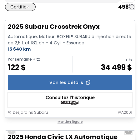
498
Certifié
2025 Subaru Crosstrek Onyx
Automatique, Moteur: BOXER® SUBARU à injection directe
de 2,5 L et 182 ch - 4 Cyl. - Essence
15 640 km
Par semaine
+ tx
+ tx
122
$
34 499
$
Voir les détails
Consultez l'historique
Desjardins Subaru
#
A2001
1/8
Mention légale
Previous slide
Next 
2025 Honda Civic LX Automatique