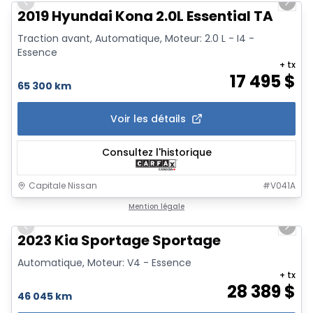
Previous slide
Next 
2019 Hyundai Kona 2.0L Essential TA
Traction avant, Automatique, Moteur: 2.0 L - I4 -
Essence
+ tx
17 495
$
65 300 km
Voir les détails
Consultez l'historique
Capitale Nissan
#
V041A
1/29
Mention légale
Previous slide
Next 
2023 Kia Sportage Sportage
Automatique, Moteur: V4 - Essence
+ tx
28 389
$
46 045 km