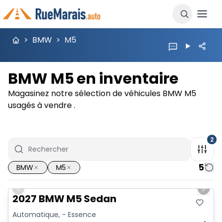
>
BMW
>
M5
BMW M5 en inventaire
Magasinez notre sélection de véhicules BMW M5
usagés à vendre .
2
5
BMW
M5
1/12
Previous slide
Next 
2027 BMW M5 Sedan
Automatique, - Essence