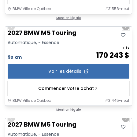
BMW Ville de Québec
#
31558-neuf
1/12
Mention légale
Previous slide
Next 
2027 BMW M5 Touring
Automatique, - Essence
+ tx
170 243
$
90 km
Voir les détails
Commencer votre achat
BMW Ville de Québec
#
31445-neuf
1/12
Mention légale
Previous slide
Next 
2027 BMW M5 Touring
Automatique, - Essence