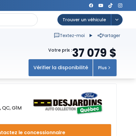
Trouver un véhicule
Open op
Textez-moi
Partager
37 079
$
Votre prix
:
Vérifier la disponibilité
Plus
, QC, G1M
tactez le concessionnaire