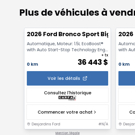
Plus de véhicules à vend
1/7
2026 Ford Bronco Sport Big Bend 4
2026
Automatique, Moteur: 1.5L EcoBoost®
Automat
with Auto Start-Stop Technology Eng
with Au
+ tx
- Essence
- Essen
36 443
$
0 km
0 km
Voir les détails
Consultez l'historique
Commencer votre achat
Co
Desjardins Ford
#
N/A
Desjar
Mention légale