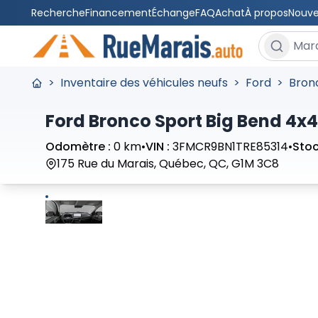
Recherche
Financement
Échange
FAQ
Achat
À propos
Nouve
Rechercher
>
Inventaire des véhicules neufs
>
Ford
>
Bron
Ford Bronco Sport Big Bend 4x4
Odomètre :
0 km
•
VIN :
3FMCR9BN1TRE85314
•
Stoc
175 Rue du Marais, Québec, QC, G1M 3C8
Arrêter
Précédent
Suivant