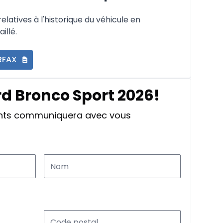
latives à l'historique du véhicule en
illé.
RFAX
rd Bronco Sport 2026!
ants communiquera avec vous