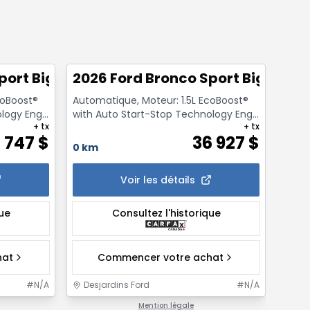
1/7
1/7
port Big Bend 4x4
2026 Ford Bronco Sport Big Bend
202
coBoost®
Automatique, Moteur: 1.5L EcoBoost®
Autom
ology Eng
with Auto Start-Stop Technology Eng
with 
+ tx
+ tx
- Essence
- Ess
 747
$
36 927
$
0 km
0 km
Voir les détails
que
Consultez l'historique
hat
Commencer votre achat
#
N/A
Desjardins Ford
#
N/A
Des
Mention légale