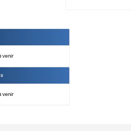
 venir
ts
 venir