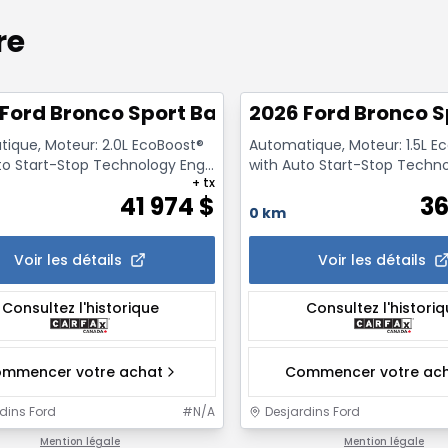
re
1/7
x4
 Ford Bronco Sport Badlands 4x4
2026 Ford Bronco S
ique, Moteur: 2.0L EcoBoost®
Automatique, Moteur: 1.5L E
to Start-Stop Technology Eng
with Auto Start-Stop Techn
+ tx
ce
- Essence
41 974
$
36
0 km
Voir les détails
Voir les détails
Consultez l'historique
Consultez l'histori
mmencer votre achat
Commencer votre ac
dins Ford
#
N/A
Desjardins Ford
Mention légale
Mention légale