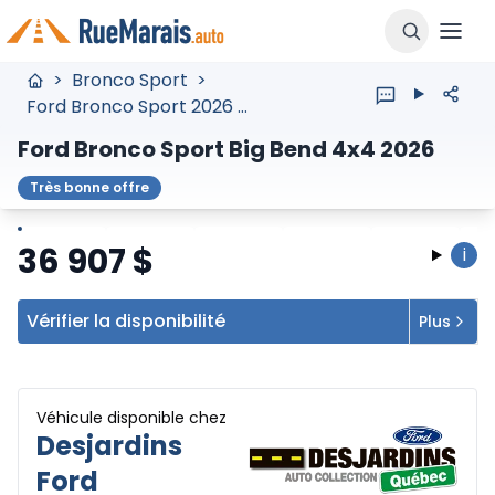
>
Bronco Sport
>
Ford Bronco Sport 2026 3fmcr9bnxtre95369
Ford Bronco Sport Big Bend 4x4 2026
Très bonne offre
Arrêter
Précédent
Suivant
36 907
$
i
Vérifier la disponibilité
Plus
Véhicule disponible chez
Desjardins
Ford