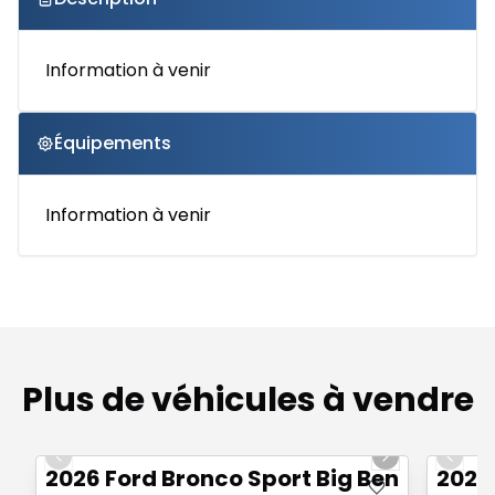
Information à venir
Équipements
Information à venir
Plus de véhicules à vendre
1/7
Previous slide
Next slide
Previo
2026 Ford Bronco Sport Big Bend 4x4
2026