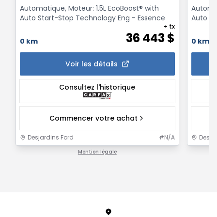
Automatique, Moteur: 1.5L EcoBoost® with
Automat
Auto Start-Stop Technology Eng - Essence
Auto St
+ tx
36 443
$
0 km
0 km
Voir les détails
Consultez l'historique
Commencer votre achat
Desjardins Ford
#
N/A
Desja
Mention légale
1 / 1