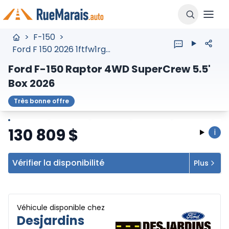
>
F-150
>
Ford F 150 2026 1ftfw1rg2tfb45041
Ford F-150 Raptor 4WD SuperCrew 5.5'
Box 2026
Très bonne offre
Arrêter
Précédent
Suivant
130 809
$
i
Vérifier la disponibilité
Plus
Véhicule disponible chez
Desjardins