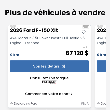
Plus de véhicules à vendre
1/7
Previous slide
Next slide
Previo
2026 Ford F-150 Xlt
2026 
4x4, Moteur: 3.5L PowerBoost® Full Hybrid V6
4x4, Mo
Engine - Essence
Engine 
+ tx
67 120
$
0 km
0 km
Voir les détails
Consultez l'historique
Commencer votre achat
Desjardins Ford
#
N/A
Desja