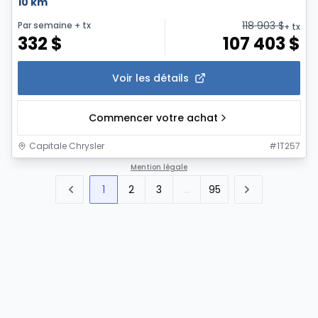
10 km
118 903
$
Par semaine
+ tx
+ tx
332
$
107 403
$
Voir les détails
Commencer votre achat
Capitale Chrysler
#
1T257
Mention légale
1
2
3
...
95