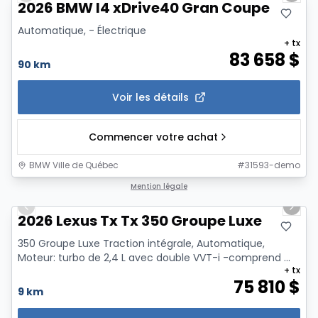
2026 BMW I4 xDrive40 Gran Coupe
Automatique, - Électrique
+ tx
83 658
$
90 km
Voir les détails
Commencer votre achat
BMW Ville de Québec
#
31593-demo
1/13
Mention légale
Previous slide
Next 
2026 Lexus Tx Tx 350 Groupe Luxe
350 Groupe Luxe Traction intégrale, Automatique,
Moteur: turbo de 2,4 L avec double VVT-i -comprend ...
+ tx
75 810
$
9 km