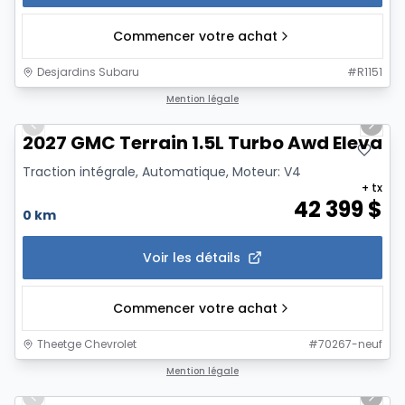
Commencer votre achat
Desjardins Subaru
#
R1151
1/6
Mention légale
Previous slide
Next 
2027 GMC Terrain 1.5L Turbo Awd Elevati
Traction intégrale, Automatique, Moteur: V4
+ tx
42 399
$
0 km
Voir les détails
Commencer votre achat
Theetge Chevrolet
#
70267-neuf
1/12
Mention légale
Previous slide
Next 