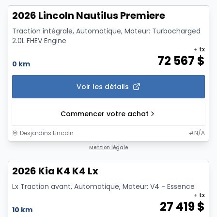
2026 Lincoln Nautilus Premiere
Traction intégrale, Automatique, Moteur: Turbocharged
2.0L FHEV Engine
+ tx
72 567
$
0 km
Voir les détails
Commencer votre achat
Desjardins Lincoln
#
N/A
1/11
Mention légale
2026 Kia K4 K4 Lx
Lx Traction avant, Automatique, Moteur: V4 - Essence
+ tx
27 419
$
10 km