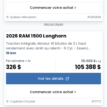
Commencer votre achat
Québec Mitsubishi
#
265899
Mention légale
2026 RAM 1500 Longhorn
Traction intégrale, Moteur: I6 biturbo de 3 L haut
rendement avec arrêt au ralenti - 6 Cyl. - Essenc...
10 km
116 888
$
Par semaine
+ tx
+ tx
326
$
105 388
$
Voir les détails
Commencer votre achat
Capitale Chrysler
#
1T172