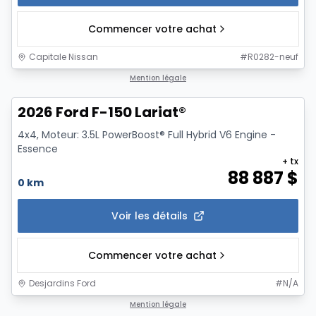
Commencer votre achat
Capitale Nissan
#
R0282-neuf
1/7
Mention légale
2026 Ford F-150 Lariat®
4x4, Moteur: 3.5L PowerBoost® Full Hybrid V6 Engine -
Essence
+ tx
88 887
$
0 km
Voir les détails
Commencer votre achat
Desjardins Ford
#
N/A
1/7
Mention légale