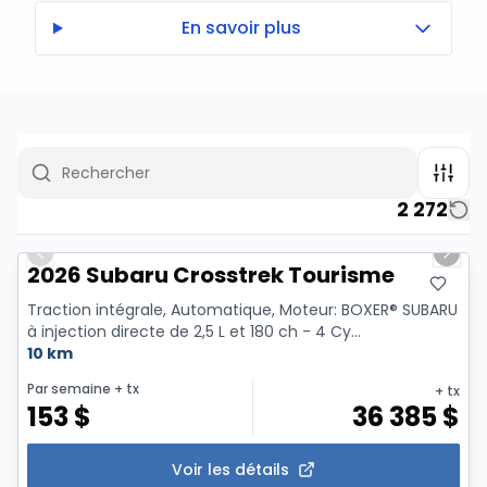
En savoir plus
2 272
1/2
Previous slide
Next 
2026 Subaru Crosstrek Tourisme
Traction intégrale, Automatique, Moteur: BOXER® SUBARU
à injection directe de 2,5 L et 180 ch - 4 Cy...
10 km
Par semaine
+ tx
+ tx
153
$
36 385
$
Voir les détails