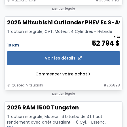
Mazda Chatel
#
55046-neuf
1/3
Mention légale
2026 Mitsubishi Outlander PHEV Es S-Aw
Traction intégrale, CVT, Moteur: 4 Cylindres - Hybride
+ tx
52 794
$
10 km
Voir les détails
Commencer votre achat
Québec Mitsubishi
#
265898
Mention légale
2026 RAM 1500 Tungsten
Traction intégrale, Moteur: I6 biturbo de 3 L haut
rendement avec arrêt au ralenti - 6 Cyl. - Essenc...