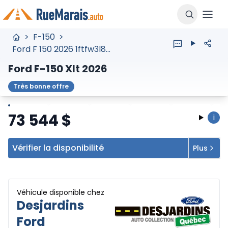
>
F-150
>
Ford F 150 2026 1ftfw3l85tke53972
Ford F-150 Xlt 2026
Très bonne offre
Arrêter
Précédent
Suivant
73 544
$
i
Vérifier la disponibilité
Plus
Véhicule disponible chez
Desjardins
Ford