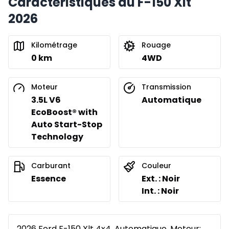
Caractéristiques du F-150 Xlt
2026
Kilométrage
Rouage
0 km
4WD
Moteur
Transmission
3.5L V6
Automatique
EcoBoost® with
Auto Start-Stop
Technology
Carburant
Couleur
Essence
Ext. : Noir
Int. : Noir
2026 Ford F-150 Xlt 4x4, Automatique, Moteur: