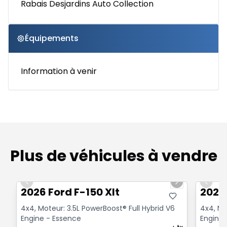
Rabais Desjardins Auto Collection
Équipements
Information à venir
Plus de véhicules à vendre
1/7
Previous slide
Next slide
Previo
2026 Ford F-150 Xlt
2026 
4x4, Moteur: 3.5L PowerBoost® Full Hybrid V6
4x4, Mo
Engine - Essence
Engine 