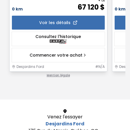
+ tx
67 120
$
0 km
0 km
Voir les détails
Consultez l'historique
Commencer votre achat
Desjardins Ford
#
N/A
Desja
Mention légale
1 / 1
Venez l'essayer
Desjardins Ford