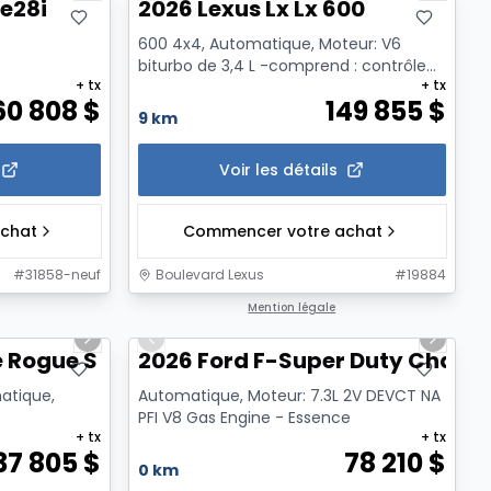
e28i
2026 Lexus Lx Lx 600
600 4x4, Automatique, Moteur: V6
biturbo de 3,4 L -comprend : contrôle
+ tx
+ tx
actif du son - Essence
60 808
$
149 855
$
9 km
Voir les détails
chat
Commencer votre achat
#
31858-neuf
Boulevard Lexus
#
19884
1/11
1/7
Mention légale
Next slide
Previous slide
Next sl
e Rogue S
2026 Ford F-Super Duty Chassi
matique,
Automatique, Moteur: 7.3L 2V DEVCT NA
PFI V8 Gas Engine - Essence
+ tx
+ tx
37 805
$
78 210
$
0 km