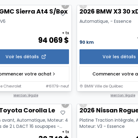
us slide
Next slide
Previous slide
GMC Sierra At4 S/Box
2026 BMW X3 30 xD
 V6
Automatique, - Essence
+ tx
94 069
$
90 km
Voir les détails
Voir les détails
ommencer votre achat
Commencer votre a
e Chevrolet
#
61179-neuf
BMW Ville de Québec
1/12
Mention légale
Mention légale
us slide
Next slide
Previous slide
Toyota Corolla Le
2026 Nissan Rogue
n avant, Automatique, Moteur: 4
Platine Traction intégrale,
es de 2 L DACT 16 soupapes -
Moteur: V3 - Essence
+ tx