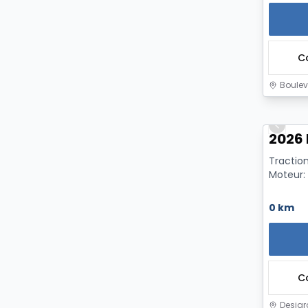
C
Boulev
Previo
2026 
Traction
Moteur:
0 km
C
Desjar