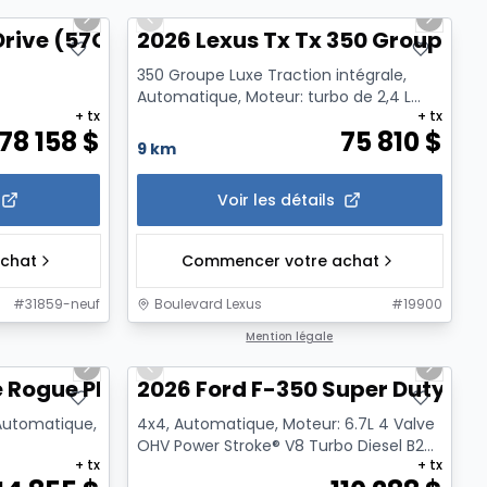
Next slide
Previous slide
Next sl
rive (57GP)
2026 Lexus Tx Tx 350 Groupe L
350 Groupe Luxe Traction intégrale,
Automatique, Moteur: turbo de 2,4 L
+ tx
+ tx
avec double VVT-i -comprend ...
78 158
$
75 810
$
9 km
Voir les détails
chat
Commencer votre achat
#
31859-neuf
Boulevard Lexus
#
19900
1/12
1/6
Mention légale
Next slide
Previous slide
Next sl
 Rogue Platine
2026 Ford F-350 Super Duty F-3
 Automatique,
4x4, Automatique, Moteur: 6.7L 4 Valve
OHV Power Stroke® V8 Turbo Diesel B20
+ tx
+ tx
- Diesel