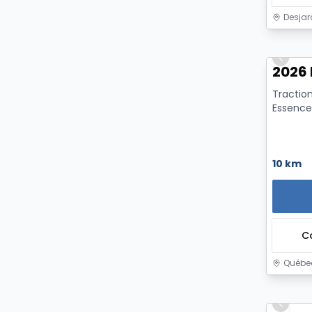
Desjar
Previo
2026 
Traction
Essence
10 km
C
Québec
Previo