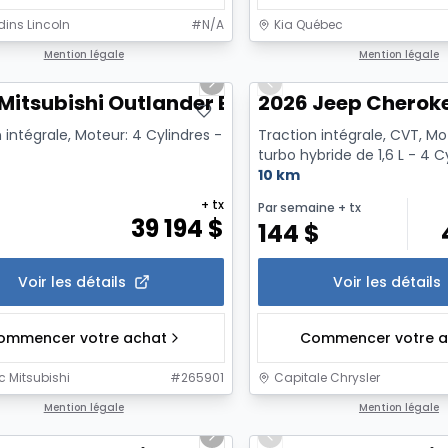
dins Lincoln
#
N/A
Kia Québec
1/14
Mention légale
Mention légale
us slide
Next slide
Previous slide
Mitsubishi Outlander Es S-Awc
2026 Jeep Cherok
 intégrale, Moteur: 4 Cylindres -
Traction intégrale, CVT, Mot
turbo hybride de 1,6 L - 4 C
10 km
+ tx
Par semaine
+ tx
39 194
$
144
$
Voir les détails
Voir les détails
ommencer votre achat
Commencer votre a
 Mitsubishi
#
265901
Capitale Chrysler
1/6
Mention légale
Mention légale
us slide
Next slide
Previous slide