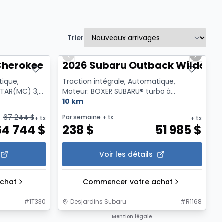
Trier
1/2
Previous slide
Next sl
Cherokee Laredo X
2026 Subaru Outback Wilderne
tique,
Traction intégrale, Automatique,
STAR(MC) 3,6
Moteur: BOXER SUBARU® turbo à
 Es...
injection directe de 2,4 L et 260 ch ...
10 km
67 244
$
Par semaine
+ tx
+ tx
+ tx
64 744
$
238
$
51 985
$
Voir les détails
chat
Commencer votre achat
#
1T330
Desjardins Subaru
#
R1168
1/12
1/13
Mention légale