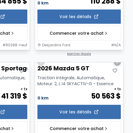
44 855
$
110 288
$
0 km
Voir les détails
chat
Commencer votre achat
#
R0288-neuf
Desjardins Ford
#
N/A
1/2
Mention légale
Previous slide
Next sl
 Sportage X-Line
2026 Mazda 5 GT
 Automatique,
Traction intégrale, Automatique,
Moteur: 2, L I4 SKYACTIV-G - Essence
+ tx
+ tx
41 319
$
50 563
$
0 km
Voir les détails
chat
Commencer votre achat