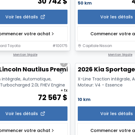
30 742
$
50 km
Voir les détails
Voir les détails
ommencer votre achat
Commencer votre a
ard Toyota
#
100175
Capitale Nissan
1/7
Mention légale
Mention légale
us slide
Next slide
Lincoln Nautilus Premiere
2026 Kia Sportage
 intégrale, Automatique,
X-Line Traction intégrale,
 Turbocharged 2.0L FHEV Engine
Moteur: V4 - Essence
+ tx
72 567
$
10 km
Voir les détails
Voir les détails
ommencer votre achat
Commencer votre a