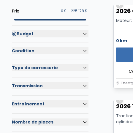
Previo
2026 
Prix
0 $
-
225 178 $
Moteur:
Budget
0 km
Condition
Type de carrosserie
C
Theetg
Transmission
Previo
Entraînement
2026 
Tractio
cylindr
Nombre de places
Essence