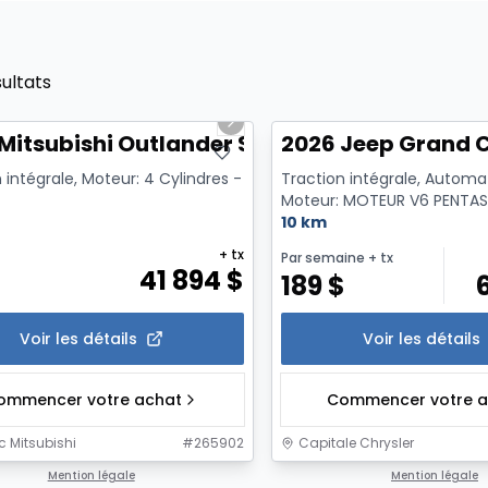
sultats
1/4
us slide
Next slide
Mitsubishi Outlander Se S-Awc
2026 Jeep Grand 
 intégrale, Moteur: 4 Cylindres -
Traction intégrale, Automa
Moteur: MOTEUR V6 PENTA
L A VTT A/ARR-DEM - 6 Cyl. -
10 km
+ tx
Par semaine
+ tx
41 894
$
189
$
Voir les détails
Voir les détails
ommencer votre achat
Commencer votre a
 Mitsubishi
#
265902
Capitale Chrysler
1/6
Mention légale
Mention légale