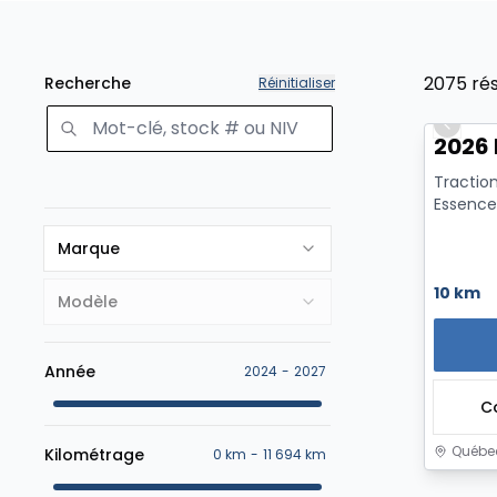
2075
ré
Recherche
Réinitialiser
Previo
2026 
Traction
Essence
Marque
10 km
Modèle
Année
2024
-
2027
C
Québec
Kilométrage
0 km
-
11 694 km