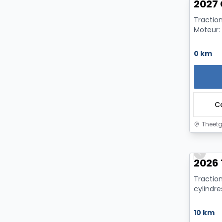
2027 
Traction
Moteur:
0 km
C
Theetg
Previo
2026 
Tractio
cylindr
Essence
10 km