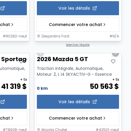
Voir les détails
chat
Commencer votre achat
#
R0282-neuf
Desjardins Ford
#
N/A
1/2
Mention légale
Previous slide
Next sl
 Sportage X-Line
2026 Mazda 5 GT
 Automatique,
Traction intégrale, Automatique,
Moteur: 2, L I4 SKYACTIV-G - Essence
+ tx
+ tx
41 319
$
50 563
$
0 km
Voir les détails
chat
Commencer votre achat
#
T8928-neuf
Mazda Chatel
#
42501-neuf