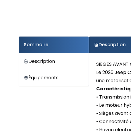
Sommaire
Description
Description
SIÈGES AVANT 
Le 2026 Jeep C
Équipements
une motorisatio
Caractéristiq
• Transmission 
• Le moteur hyb
• Sièges avant 
• Connectivité
• Hayon électr