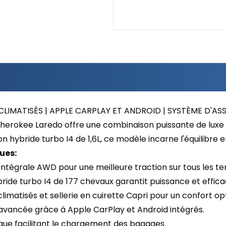
CLIMATISÉS | APPLE CARPLAY ET ANDROID | SYSTÈME D'AS
herokee Laredo offre une combinaison puissante de luxe i
n hybride turbo I4 de 1,6L, ce modèle incarne l'équilibre 
ues:
intégrale AWD pour une meilleure traction sur tous les ter
ride turbo I4 de 177 chevaux garantit puissance et efficac
climatisés et sellerie en cuirette Capri pour un confort op
 avancée grâce à Apple CarPlay et Android intégrés.
ique facilitant le chargement des bagages.