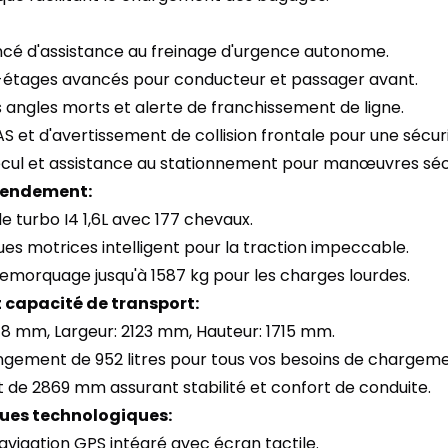
cé d'assistance au freinage d'urgence autonome.
i-étages avancés pour conducteur et passager avant.
 angles morts et alerte de franchissement de ligne.
 et d'avertissement de collision frontale pour une sécur
cul et assistance au stationnement pour manœuvres séc
 rendement:
e turbo I4 1,6L avec 177 chevaux.
es motrices intelligent pour la traction impeccable.
remorquage jusqu'à 1587 kg pour les charges lourdes.
 capacité de transport:
78 mm, Largeur: 2123 mm, Hauteur: 1715 mm.
ngement de 952 litres pour tous vos besoins de chargeme
de 2869 mm assurant stabilité et confort de conduite.
ues technologiques:
avigation GPS intégré avec écran tactile.