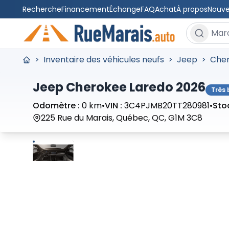
Recherche
Financement
Échange
FAQ
Achat
À propos
Nouve
Rechercher
>
Inventaire des véhicules neufs
>
Jeep
>
Che
Jeep Cherokee Laredo 2026
Très 
Odomètre :
0 km
•
VIN :
3C4PJMB20TT280981
•
Stoc
225 Rue du Marais, Québec, QC, G1M 3C8
Arrêter
Précédent
Suivant