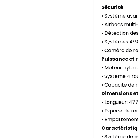
Sécurité:
• Système avan
• Airbags mult
• Détection des
• Systèmes AVAS
• Caméra de re
Puissance et
• Moteur hybrid
• Système 4 rou
• Capacité de 
Dimensions et
• Longueur: 47
• Espace de ra
• Empattement 
Caractéristiq
• Système de n