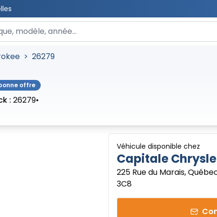
lles
 un véhicule
rokee
>
26279
bonne offre
k :
26279
•
Véhicule disponible chez
Capitale Chrysle
225 Rue du Marais, Québec
3C8
Con