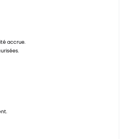
ité accrue.
urisées.
nt.