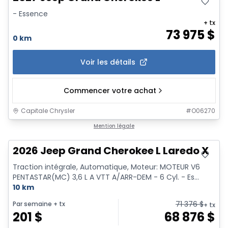
- Essence
+ tx
73 975
$
0 km
Voir les détails
Commencer votre achat
Capitale Chrysler
#
O06270
Mention légale
2026 Jeep Grand Cherokee L Laredo X
Traction intégrale, Automatique, Moteur: MOTEUR V6
PENTASTAR(MC) 3,6 L A VTT A/ARR-DEM - 6 Cyl. - Es...
10 km
71 376
$
Par semaine
+ tx
+ tx
201
$
68 876
$