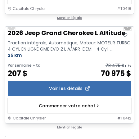
Capitale Chrysler
#
T0418
1/20
Mention légale
Previous slide
Next 
2026 Jeep Grand Cherokee L Altitude
Traction intégrale, Automatique, Moteur: MOTEUR TURBO
4 CYL EN LIGNE GME EVO 2 L A/ARR-DEM - 4 Cyl. ...
25 km
73 475
$
Par semaine
+ tx
+ tx
207
$
70 975
$
Voir les détails
Commencer votre achat
Capitale Chrysler
#
T0412
Mention légale