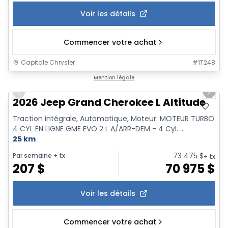
Voir les détails
Commencer votre achat
Capitale Chrysler
#
1T248
1/18
Mention légale
Previous slide
Next 
2026 Jeep Grand Cherokee L Altitude
Traction intégrale, Automatique, Moteur: MOTEUR TURBO
4 CYL EN LIGNE GME EVO 2 L A/ARR-DEM - 4 Cyl. ...
25 km
73 475
$
Par semaine
+ tx
+ tx
207
$
70 975
$
Voir les détails
Commencer votre achat