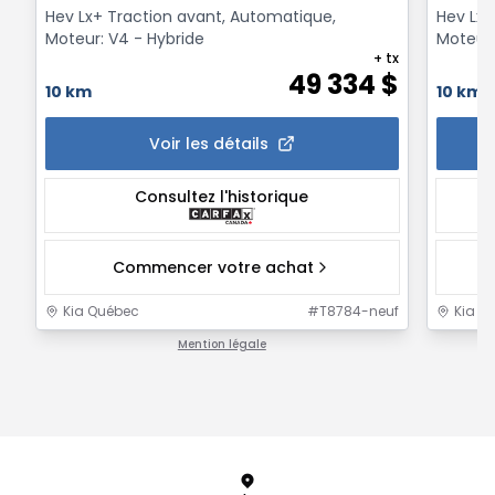
Hev Lx+ Traction avant, Automatique,
Hev Lx+
Moteur: V4 - Hybride
Moteur:
+ tx
49 334
$
10 km
10 km
Voir les détails
Consultez l'historique
Commencer votre achat
Kia Québec
#
T8784-neuf
Kia Q
Mention légale
1 / 1