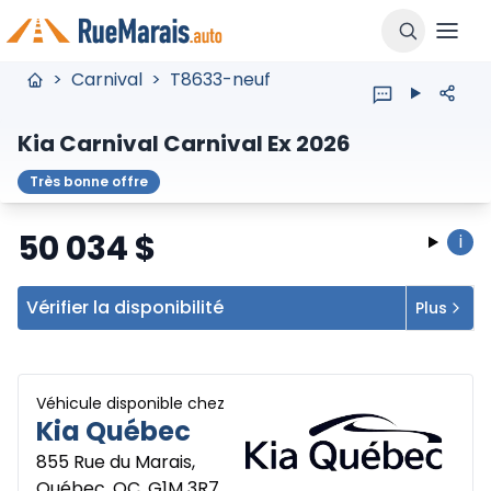
>
Carnival
>
T8633-neuf
Kia Carnival Carnival Ex 2026
Très bonne offre
50 034
$
i
Vérifier la disponibilité
Plus
Véhicule disponible chez
Kia Québec
855 Rue du Marais,
Québec, QC, G1M 3R7