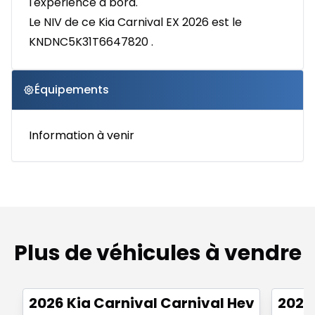
l'expérience à bord.
Le NIV de ce Kia Carnival EX 2026 est le
KNDNC5K31T6647820 .
Équipements
Information à venir
Plus de véhicules à vendre
1/24
2026 Kia Carnival Carnival Hev Lx+
2026 