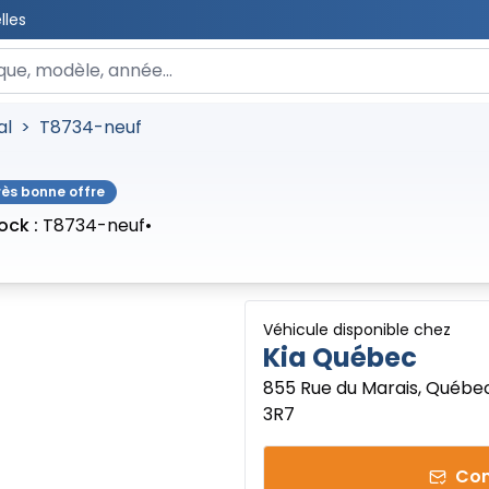
lles
 un véhicule
al
>
T8734-neuf
rès bonne offre
ock :
T8734-neuf
•
Véhicule disponible chez
Kia Québec
855 Rue du Marais, Québe
3R7
Con