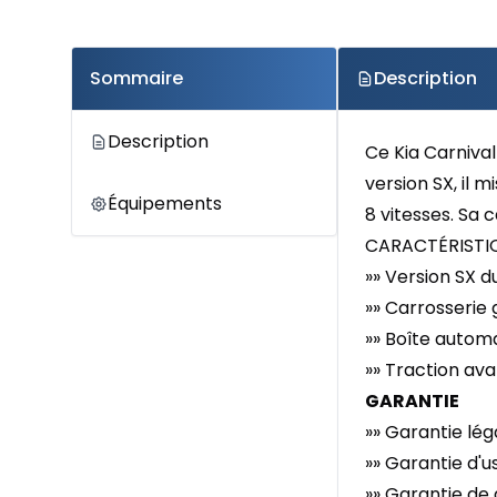
Sommaire
Description
Description
Ce Kia Carniva
version SX, il 
Équipements
8 vitesses. Sa 
CARACTÉRISTIQ
»» Version SX d
»» Carrosserie 
»» Boîte automa
»» Traction av
GARANTIE
»» Garantie lé
»» Garantie d'
»» Garantie de