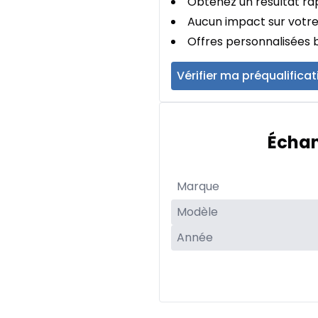
Obtenez un résultat rap
Aucun impact sur votre
Offres personnalisées b
Vérifier ma préqualificat
Échan