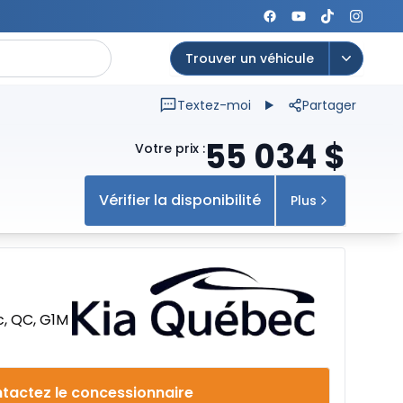
Trouver un véhicule
Open op
Textez-moi
Partager
55 034
$
Votre prix
:
Vérifier la disponibilité
Plus
c, QC, G1M
tactez le concessionnaire