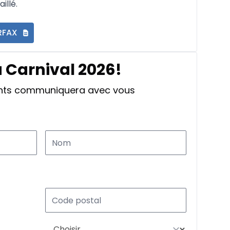
illé.
RFAX
a Carnival 2026!
ants communiquera avec vous