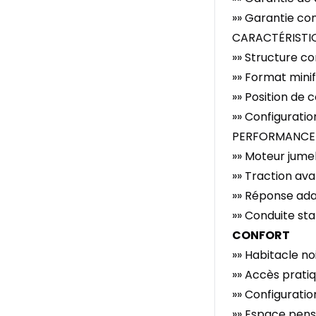
»» Garantie co
CARACTÉRISTI
»» Structure co
»» Format mini
»» Position de
»» Configurati
PERFORMANCE 
»» Moteur jume
»» Traction ava
»» Réponse ada
»» Conduite st
CONFORT
»» Habitacle no
»» Accès pratiq
»» Configuratio
»» Espace pens