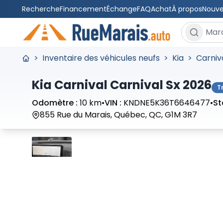
Recherche
Financement
Échange
FAQ
Achat
À propos
Nouve
Rechercher
>
Inventaire des véhicules neufs
>
Kia
>
Carniv
Kia Carnival Carnival Sx 2026
T
Odomètre :
10 km
•
VIN :
KNDNE5K36T6646477
•
St
855 Rue du Marais, Québec, QC, G1M 3R7
Arrêter
Précédent
Suivant