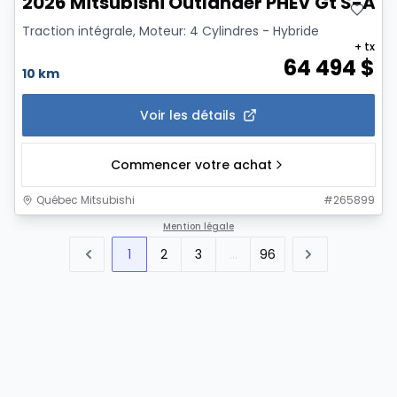
2026 Mitsubishi Outlander PHEV Gt S-Aw
Traction intégrale, Moteur: 4 Cylindres - Hybride
+ tx
64 494
$
10 km
Voir les détails
Commencer votre achat
Québec Mitsubishi
#
265899
Mention légale
1
2
3
...
96