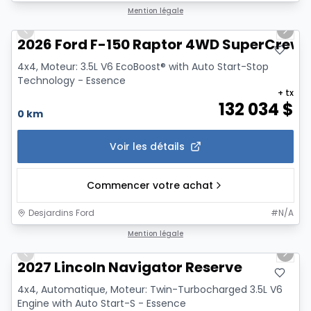
1/7
Mention légale
Previous slide
Next 
2026 Ford F-150 Raptor 4WD SuperCrew 5
4x4, Moteur: 3.5L V6 EcoBoost® with Auto Start-Stop
Technology - Essence
+ tx
132 034
$
0 km
Voir les détails
Commencer votre achat
Desjardins Ford
#
N/A
1/7
Mention légale
Previous slide
Next 
2027 Lincoln Navigator Reserve
4x4, Automatique, Moteur: Twin-Turbocharged 3.5L V6
Engine with Auto Start-S - Essence