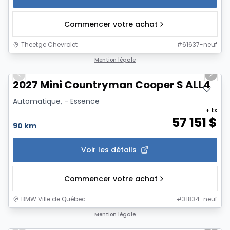
Commencer votre achat
Theetge Chevrolet
#
61637-neuf
1/12
Mention légale
Previous slide
Next 
2027 Mini Countryman Cooper S ALL4
Automatique, - Essence
+ tx
57 151
$
90 km
Voir les détails
Commencer votre achat
BMW Ville de Québec
#
31834-neuf
1/13
Mention légale