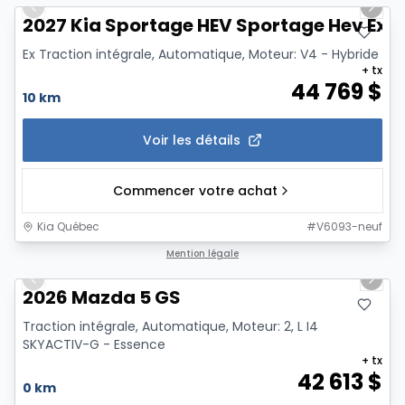
Previous slide
Next 
2027 Kia Sportage HEV Sportage Hev Ex
Ex Traction intégrale, Automatique, Moteur: V4 - Hybride
+ tx
44 769
$
10 km
Voir les détails
Commencer votre achat
Kia Québec
#
V6093-neuf
1/2
Mention légale
Previous slide
Next 
2026 Mazda 5 GS
Traction intégrale, Automatique, Moteur: 2, L I4
SKYACTIV-G - Essence
+ tx
42 613
$
0 km