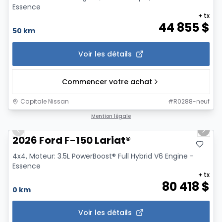
Essence
+ tx
44 855
$
50 km
Voir les détails
Commencer votre achat
Capitale Nissan
#
R0288-neuf
1/7
Mention légale
Previous slide
Next 
2026 Ford F-150 Lariat®
4x4, Moteur: 3.5L PowerBoost® Full Hybrid V6 Engine -
Essence
+ tx
80 418
$
0 km
Voir les détails