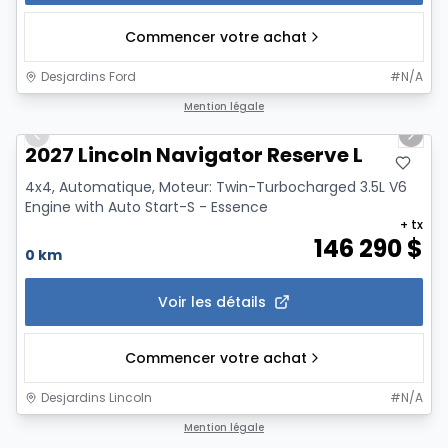
Commencer votre achat
Desjardins Ford
#
N/A
1/7
Mention légale
Previous slide
Next 
2027 Lincoln Navigator Reserve L
4x4, Automatique, Moteur: Twin-Turbocharged 3.5L V6
Engine with Auto Start-S - Essence
+ tx
146 290
$
0 km
Voir les détails
Commencer votre achat
Desjardins Lincoln
#
N/A
1/11
Mention légale