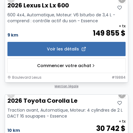
Previous slide
Next 
2026 Lexus Lx Lx 600
600 4x4, Automatique, Moteur: V6 biturbo de 3,4 L -
comprend : contrôle actif du son - Essence
+ tx
149 855
$
9 km
Voir les détails
Commencer votre achat
Boulevard Lexus
#
19884
1/12
Mention légale
Previous slide
Next 
2026 Toyota Corolla Le
Traction avant, Automatique, Moteur: 4 cylindres de 2 L
DACT 16 soupapes - Essence
+ tx
30 742
$
10 km