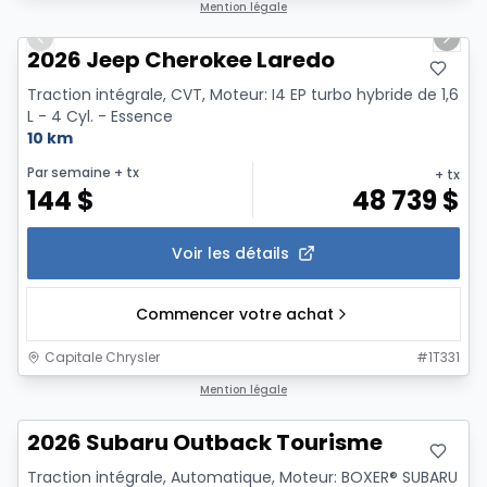
1/10
Mention légale
Previous slide
Next 
2026 Jeep Cherokee Laredo
Traction intégrale, CVT, Moteur: I4 EP turbo hybride de 1,6
L - 4 Cyl. - Essence
10 km
Par semaine
+ tx
+ tx
144
$
48 739
$
Voir les détails
Commencer votre achat
Capitale Chrysler
#
1T331
Mention légale
2026 Subaru Outback Tourisme
Traction intégrale, Automatique, Moteur: BOXER® SUBARU