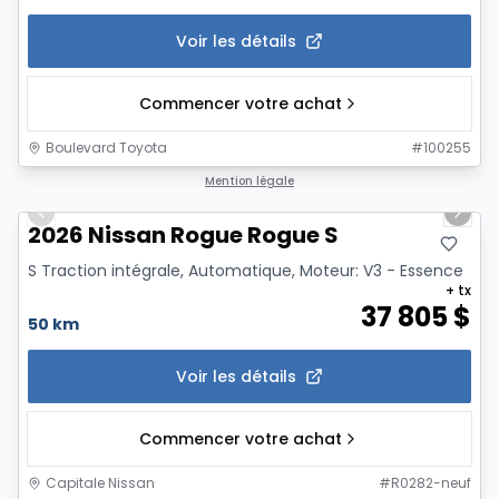
Voir les détails
Commencer votre achat
Boulevard Toyota
#
100255
1/11
Mention légale
Previous slide
Next 
2026 Nissan Rogue Rogue S
S Traction intégrale, Automatique, Moteur: V3 - Essence
+ tx
37 805
$
50 km
Voir les détails
Commencer votre achat
Capitale Nissan
#
R0282-neuf