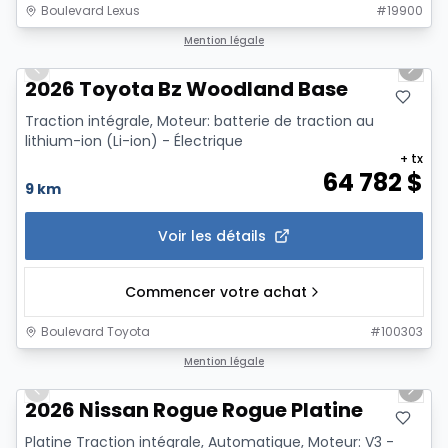
Boulevard Lexus
#
19900
1/3
Mention légale
Previous slide
Next 
2026 Toyota Bz Woodland Base
Traction intégrale, Moteur: batterie de traction au
lithium-ion (Li-ion) - Électrique
+ tx
64 782
$
9 km
Voir les détails
Commencer votre achat
Boulevard Toyota
#
100303
1/12
Mention légale
Previous slide
Next 
2026 Nissan Rogue Rogue Platine
Platine Traction intégrale, Automatique, Moteur: V3 -