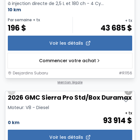
à injection directe de 2,5 L et 180 ch - 4 Cy...
10 km
Par semaine
+ tx
+ tx
196
$
43 685
$
Voir les détails
Commencer votre achat
Desjardins Subaru
#
R1156
1/6
Mention légale
Previous slide
Next 
2026 GMC Sierra Pro Std/Box Duramax
Moteur: V8 - Diesel
+ tx
93 914
$
0 km
Voir les détails