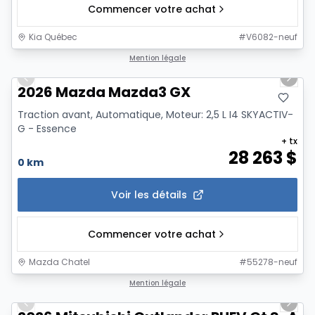
Commencer votre achat
Kia Québec
#
V6082-neuf
1/12
Mention légale
Previous slide
Next 
2026 Mazda Mazda3 GX
Traction avant, Automatique, Moteur: 2,5 L I4 SKYACTIV-
G - Essence
+ tx
28 263
$
0 km
Voir les détails
Commencer votre achat
Mazda Chatel
#
55278-neuf
1/14
Mention légale
Previous slide
Next 