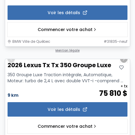
Voir les détails
Commencer votre achat
BMW Ville de Québec
#
31835-neuf
1/13
Mention légale
Previous slide
Next 
2026 Lexus Tx Tx 350 Groupe Luxe
350 Groupe Luxe Traction intégrale, Automatique,
Moteur: turbo de 2,4 L avec double VVT-i -comprend ...
+ tx
75 810
$
9 km
Voir les détails
Commencer votre achat