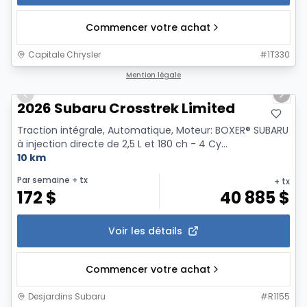
Commencer votre achat
Capitale Chrysler
#
1T330
1/2
Mention légale
Previous slide
Next 
2026 Subaru Crosstrek Limited
Traction intégrale, Automatique, Moteur: BOXER® SUBARU
à injection directe de 2,5 L et 180 ch - 4 Cy...
10 km
Par semaine
+ tx
+ tx
172
$
40 885
$
Voir les détails
Commencer votre achat
Desjardins Subaru
#
R1155