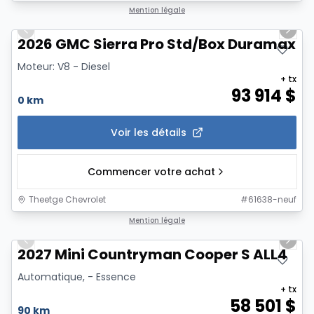
1/6
Mention légale
Previous slide
Next 
2026 GMC Sierra Pro Std/Box Duramax
Moteur: V8 - Diesel
+ tx
93 914
$
0 km
Voir les détails
Commencer votre achat
Theetge Chevrolet
#
61638-neuf
1/12
Mention légale
Previous slide
Next 
2027 Mini Countryman Cooper S ALL4
Automatique, - Essence
+ tx
58 501
$
90 km