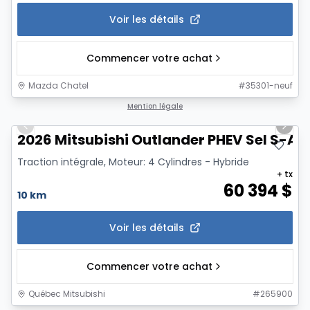
Voir les détails
Commencer votre achat
Mazda Chatel
#
35301-neuf
1/14
Mention légale
Previous slide
Next 
2026 Mitsubishi Outlander PHEV Sel S-A
Traction intégrale, Moteur: 4 Cylindres - Hybride
+ tx
60 394
$
10 km
Voir les détails
Commencer votre achat
Québec Mitsubishi
#
265900