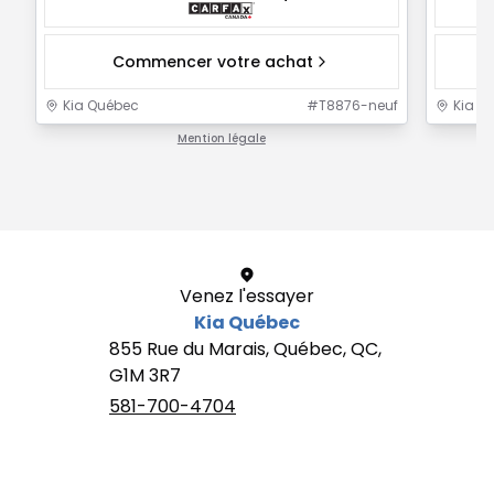
Commencer votre achat
Kia Québec
#
T8876-neuf
Kia Q
Mention légale
1 / 1
Venez l'essayer
Kia Québec
855 Rue du Marais, Québec, QC,
G1M 3R7
581-700-4704