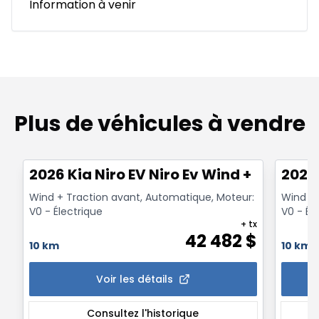
Information à venir
Plus de véhicules à vendre
1/12
2026 Kia Niro EV Niro Ev Wind +
2026 
Wind + Traction avant, Automatique, Moteur:
Wind + 
V0 - Électrique
V0 - Él
+ tx
42 482
$
10 km
10 km
Voir les détails
Consultez l'historique