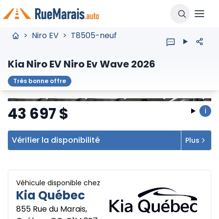
>
Niro EV
>
T8505-neuf
Kia Niro EV Niro Ev Wave 2026
Très bonne offre
Arrêter
Précédent
Suivant
43 697
$
i
Vérifier la disponibilité
Plus
Véhicule disponible chez
Kia Québec
855 Rue du Marais,