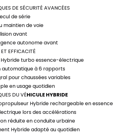
QUES DE SÉCURITÉ AVANCÉES
ecul de série
u maintien de voie
lision avant
urgence autonome avant
ET EFFICACITÉ
n Hybride turbo essence-électrique
n automatique à 6 rapports
gral pour chaussées variables
uple en usage quotidien
QUES DU VÉ
HICULE HYBRIDE
opropulseur Hybride rechargeable en essence
lectrique lors des accélérations
n réduite en conduite urbaine
ent Hybride adapté au quotidien