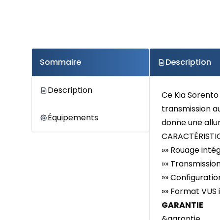
Sommaire
Description
Description
Ce Kia Sorento
transmission au
Équipements
donne une allur
CARACTÉRISTIQ
»» Rouage intég
»» Transmissio
»» Configurati
»» Format VUS 
GARANTIE
&garantie