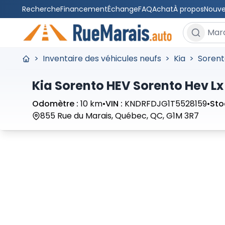
Recherche
Financement
Échange
FAQ
Achat
À propos
Nouve
Rechercher
>
Inventaire des véhicules neufs
>
Kia
>
Sorent
Kia Sorento HEV Sorento Hev Lx
Odomètre :
10 km
•
VIN :
KNDRFDJG1T5528159
•
Sto
855 Rue du Marais, Québec, QC, G1M 3R7