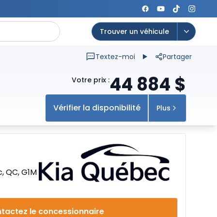
Trouver un véhicule
Open op
Textez-moi
Partager
44 884
$
Votre prix
:
Vérifier la disponibilité
Plus
c, QC, G1M
tactez le concessionnaire