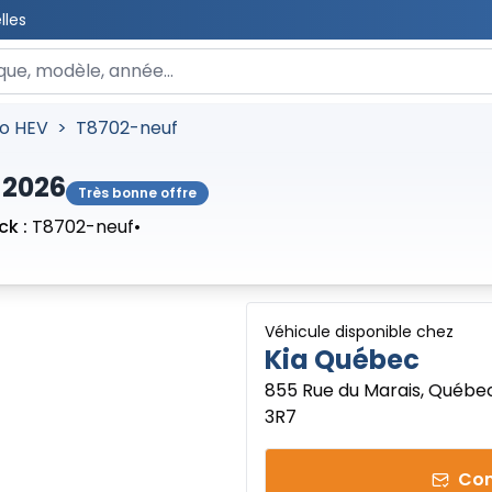
lles
 un véhicule
o HEV
>
T8702-neuf
 2026
Très bonne offre
ck :
T8702-neuf
•
Véhicule disponible chez
Kia Québec
855 Rue du Marais, Québe
3R7
Con