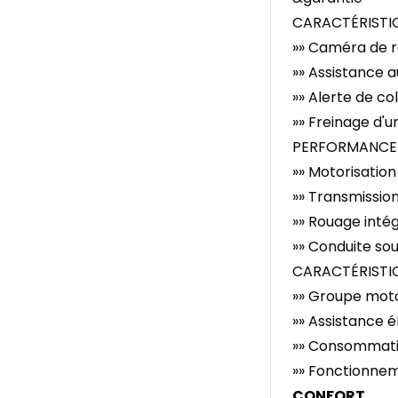
CARACTÉRISTI
»» Caméra de r
»» Assistance a
»» Alerte de col
»» Freinage d'
PERFORMANCE 
»» Motorisatio
»» Transmissio
»» Rouage inté
»» Conduite so
CARACTÉRISTI
»» Groupe mot
»» Assistance é
»» Consommatio
»» Fonctionnem
CONFORT