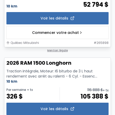
52 794
$
10 km
Voir les détails
Commencer votre achat
Québec Mitsubishi
#
265898
Mention légale
2026 RAM 1500 Longhorn
Traction intégrale, Moteur: I6 biturbo de 3 L haut
rendement avec arrêt au ralenti - 6 Cyl. - Essenc...
10 km
116 888
$
Par semaine
+ tx
+ tx
326
$
105 388
$
Voir les détails