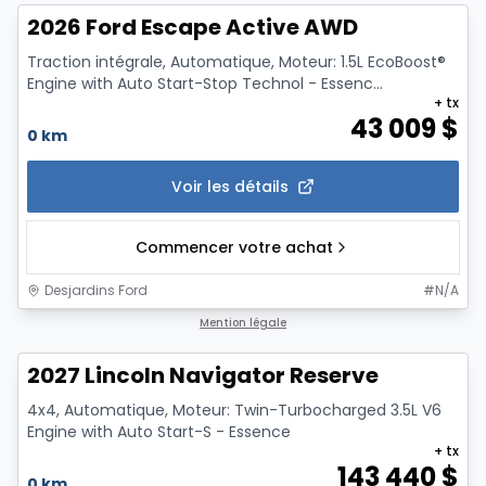
2026 Ford Escape Active AWD
Traction intégrale, Automatique, Moteur: 1.5L EcoBoost®
Engine with Auto Start-Stop Technol - Essenc...
+ tx
43 009
$
0 km
Voir les détails
Commencer votre achat
Desjardins Ford
#
N/A
1/7
Mention légale
2027 Lincoln Navigator Reserve
4x4, Automatique, Moteur: Twin-Turbocharged 3.5L V6
Engine with Auto Start-S - Essence
+ tx
143 440
$
0 km