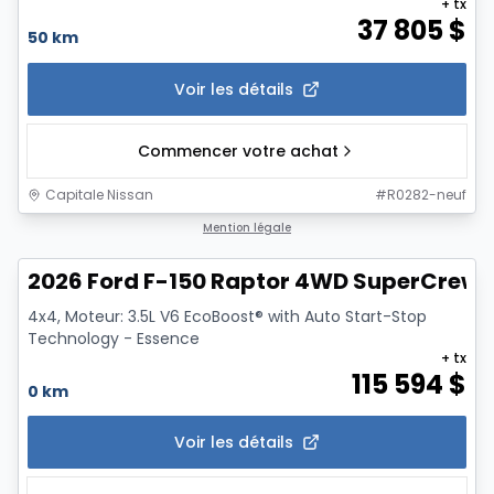
+ tx
37 805
$
50 km
Voir les détails
Commencer votre achat
Capitale Nissan
#
R0282-neuf
1/7
Mention légale
2026 Ford F-150 Raptor 4WD SuperCrew 5
4x4, Moteur: 3.5L V6 EcoBoost® with Auto Start-Stop
Technology - Essence
+ tx
115 594
$
0 km
Voir les détails