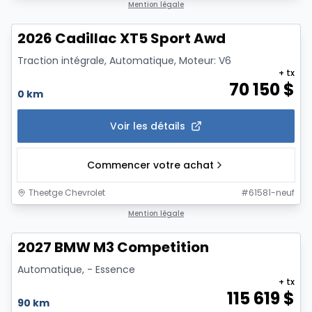
1/6
Mention légale
2026 Cadillac XT5 Sport Awd
Traction intégrale, Automatique, Moteur: V6
+ tx
70 150
$
0 km
Voir les détails
Commencer votre achat
Theetge Chevrolet
#
61581-neuf
1/12
Mention légale
2027 BMW M3 Competition
Automatique, - Essence
+ tx
115 619
$
90 km