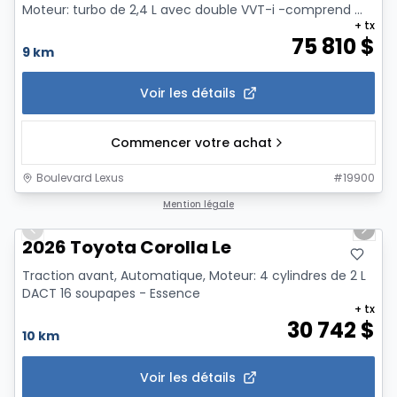
Moteur: turbo de 2,4 L avec double VVT-i -comprend ...
+ tx
75 810
$
9 km
Voir les détails
Commencer votre achat
Boulevard Lexus
#
19900
1/12
Mention légale
Previous slide
Next 
2026 Toyota Corolla Le
Traction avant, Automatique, Moteur: 4 cylindres de 2 L
DACT 16 soupapes - Essence
+ tx
30 742
$
10 km
Voir les détails