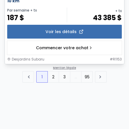
10 km
Par semaine
+ tx
+ tx
187
$
43 385
$
Voir les détails
Commencer votre achat
Desjardins Subaru
#
R1153
Mention légale
1
2
3
...
95