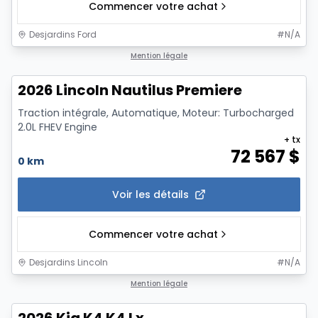
Commencer votre achat
Desjardins Ford
#
N/A
1/7
Mention légale
2026 Lincoln Nautilus Premiere
Traction intégrale, Automatique, Moteur: Turbocharged
2.0L FHEV Engine
+ tx
72 567
$
0 km
Voir les détails
Commencer votre achat
Desjardins Lincoln
#
N/A
1/11
Mention légale