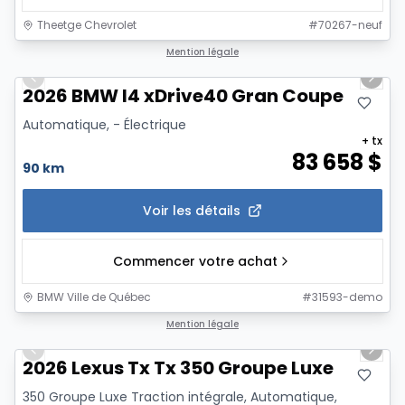
Theetge Chevrolet
#
70267-neuf
1/12
Mention légale
Previous slide
Next 
2026 BMW I4 xDrive40 Gran Coupe
Automatique, - Électrique
+ tx
83 658
$
90 km
Voir les détails
Commencer votre achat
BMW Ville de Québec
#
31593-demo
1/13
Mention légale
Previous slide
Next 
2026 Lexus Tx Tx 350 Groupe Luxe
350 Groupe Luxe Traction intégrale, Automatique,