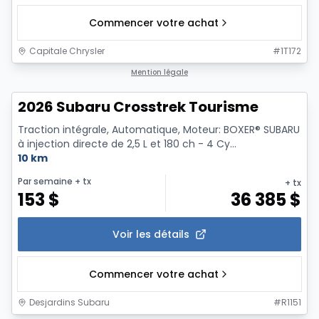
Commencer votre achat
Capitale Chrysler
#
1T172
1/2
Mention légale
2026 Subaru Crosstrek Tourisme
Traction intégrale, Automatique, Moteur: BOXER® SUBARU
à injection directe de 2,5 L et 180 ch - 4 Cy...
10 km
Par semaine
+ tx
+ tx
153
$
36 385
$
Voir les détails
Commencer votre achat
Desjardins Subaru
#
R1151