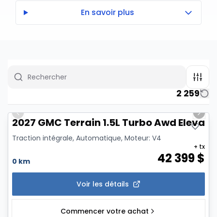
En savoir plus
2 259
1/6
Previous slide
Next 
2027 GMC Terrain 1.5L Turbo Awd Elevati
Traction intégrale, Automatique, Moteur: V4
+ tx
42 399
$
0 km
Voir les détails
Commencer votre achat