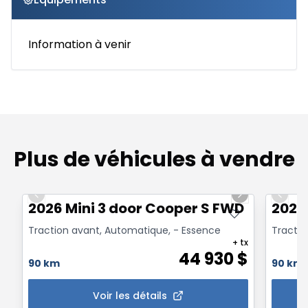
Information à venir
Plus de véhicules à vendre
1/12
Previous slide
Next slide
Previo
2026 Mini 3 door Cooper S FWD
2026
Traction avant, Automatique, - Essence
Tractio
+ tx
44 930
$
90 km
90 km
Voir les détails