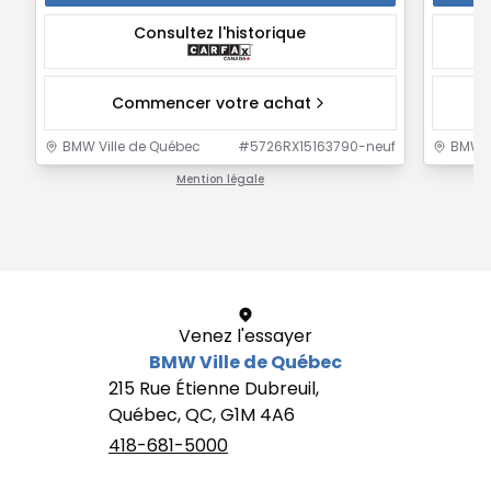
Consultez l'historique
Commencer votre achat
BMW Ville de Québec
#
5726RX15163790-neuf
BMW V
Mention légale
1 / 1
Venez l'essayer
BMW Ville de Québec
215 Rue Étienne Dubreuil,
Québec, QC, G1M 4A6
418-681-5000