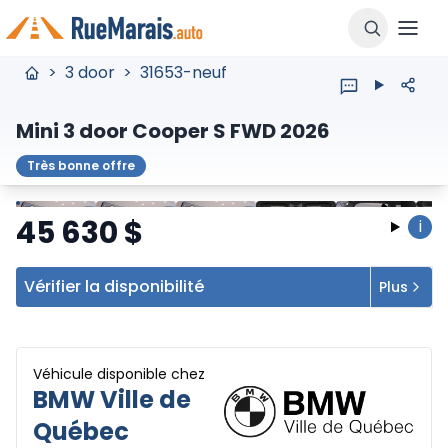
>
3 door
>
31653-neuf
Mini 3 door Cooper S FWD 2026
Très bonne offre
Arrêter
Précédent
Suivant
45 630
$
i
Vérifier la disponibilité
Plus
Véhicule disponible chez
BMW Ville de
Québec