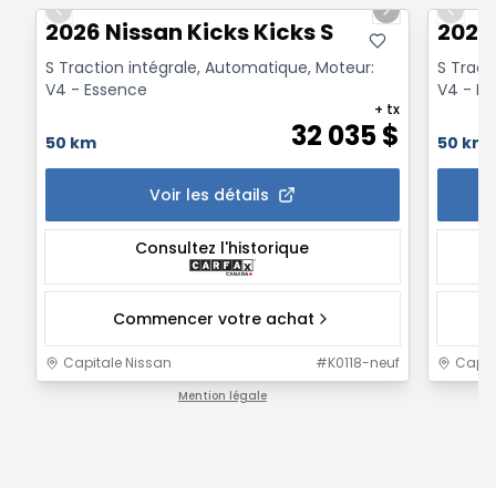
Previous slide
Next slide
Previo
2026 Nissan Kicks Kicks S
2026 
S Traction intégrale, Automatique, Moteur:
S Tract
V4 - Essence
V4 - E
+ tx
32 035
$
50 km
50 km
Voir les détails
Consultez l'historique
Commencer votre achat
Capitale Nissan
#
K0118-neuf
Capit
Mention légale
1 / 1