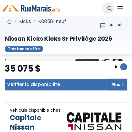
>
Kicks
>
K0058-neuf
Nissan Kicks Kicks Sr Privilège 2026
Très bonne offre
Arrêter
Précédent
Suivant
35 075
$
i
Vérifier la disponibilité
Plus
Véhicule disponible chez
Capitale
Nissan