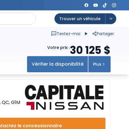
Trouver un véhicule
Open op
Textez-moi
Partager
30 125
$
Votre prix
:
Vérifier la disponibilité
Plus
, QC, G1M
tactez le concessionnaire