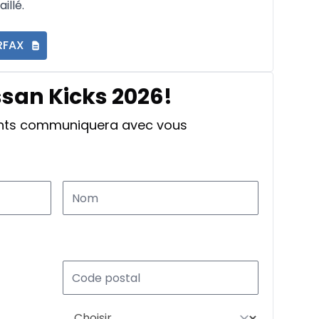
illé.
RFAX
ssan Kicks 2026!
ants communiquera avec vous