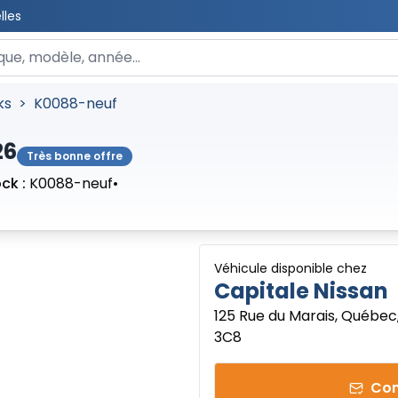
lles
 un véhicule
ks
>
K0088-neuf
26
Très bonne offre
ck :
K0088-neuf
•
Véhicule disponible chez
Capitale Nissan
125 Rue du Marais, Québec
3C8
Con