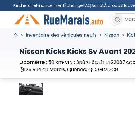
Recherche
Financement
Échange
FAQ
Achat
À propos
Nouve
Rechercher
>
Inventaire des véhicules neufs
>
Nissan
>
Kic
Nissan Kicks Kicks Sv Avant 20
Odomètre :
50 km
•
VIN :
3N8AP6CE1TL422087
•
Sto
125 Rue du Marais, Québec, QC, G1M 3C8
Arrêter
Précédent
Suivant