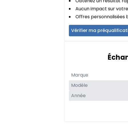
Obtenez un résultat rap
Aucun impact sur votre
Offres personnalisées b
Vérifier ma préqualificat
Échan