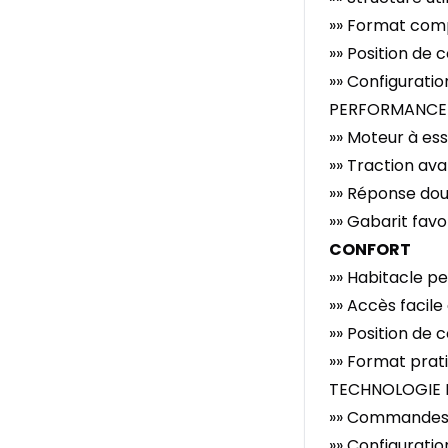
»» Format comp
»» Position de 
»» Configurati
PERFORMANCE 
»» Moteur à es
»» Traction ava
»» Réponse dou
»» Gabarit fav
CONFORT
»» Habitacle p
»» Accès facile
»» Position de 
»» Format prat
TECHNOLOGIE 
»» Commandes si
»» Configurati