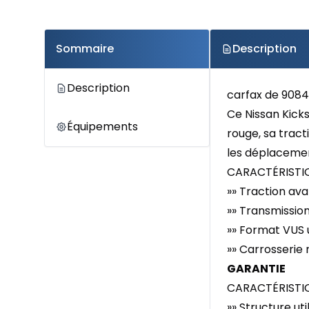
Sommaire
Description
Description
carfax de 9084
Ce Nissan Kicks
Équipements
rouge, sa tract
les déplacement
CARACTÉRISTIQ
»» Traction ava
»» Transmissio
»» Format VUS u
»» Carrosserie 
GARANTIE
CARACTÉRISTI
»» Structure ut