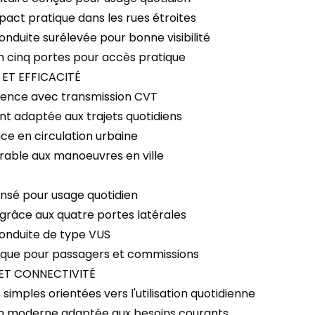
act pratique dans les rues étroites
conduite surélevée pour bonne visibilité
on cinq portes pour accès pratique
ET EFFICACITÉ
sence avec transmission CVT
nt adaptée aux trajets quotidiens
ce en circulation urbaine
orable aux manoeuvres en ville
ensé pour usage quotidien
 grâce aux quatre portes latérales
conduite de type VUS
ique pour passagers et commissions
ET CONNECTIVITÉ
mples orientées vers l'utilisation quotidienne
on moderne adaptée aux besoins courants