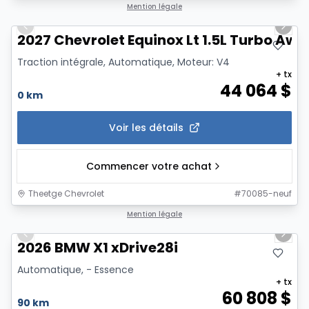
1/6
Mention légale
Previous slide
Next 
2027 Chevrolet Equinox Lt 1.5L Turbo Awd
Traction intégrale, Automatique, Moteur: V4
+ tx
44 064
$
0 km
Voir les détails
Commencer votre achat
Theetge Chevrolet
#
70085-neuf
1/11
Mention légale
Previous slide
Next 
2026 BMW X1 xDrive28i
Automatique, - Essence
+ tx
60 808
$
90 km