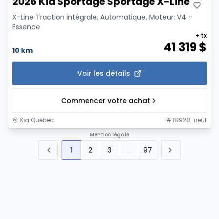
2026 Kia Sportage Sportage X-Line
X-Line Traction intégrale, Automatique, Moteur: V4 -
Essence
+ tx
41 319
$
10 km
Voir les détails
Commencer votre achat
Kia Québec
#
T8928-neuf
Mention légale
1
2
3
...
97