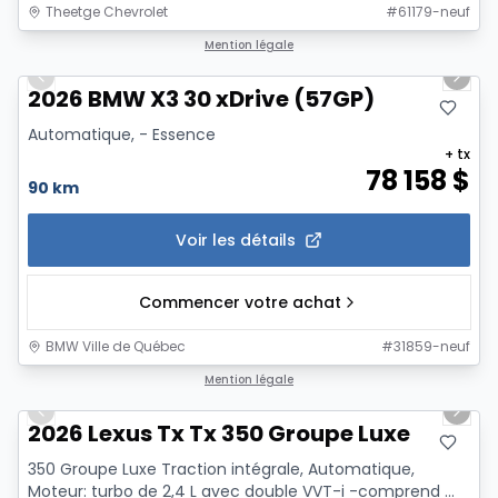
Theetge Chevrolet
#
61179-neuf
1/12
Mention légale
Previous slide
Next 
2026 BMW X3 30 xDrive (57GP)
Automatique, - Essence
+ tx
78 158
$
90 km
Voir les détails
Commencer votre achat
BMW Ville de Québec
#
31859-neuf
1/13
Mention légale
Previous slide
Next 
2026 Lexus Tx Tx 350 Groupe Luxe
350 Groupe Luxe Traction intégrale, Automatique,
Moteur: turbo de 2,4 L avec double VVT-i -comprend ...