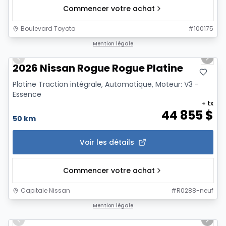
Commencer votre achat
Boulevard Toyota
#
100175
1/12
Mention légale
Previous slide
Next 
2026 Nissan Rogue Rogue Platine
Platine Traction intégrale, Automatique, Moteur: V3 -
Essence
+ tx
44 855
$
50 km
Voir les détails
Commencer votre achat
Capitale Nissan
#
R0288-neuf
1/7
Mention légale
Previous slide
Next 