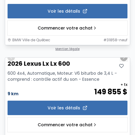
Voir les détails
Commencer votre achat
BMW Ville de Québec
#
31858-neuf
1/13
Mention légale
Previous slide
Next 
2026 Lexus Lx Lx 600
600 4x4, Automatique, Moteur: V6 biturbo de 3,4 L -
comprend : contrôle actif du son - Essence
+ tx
149 855
$
9 km
Voir les détails
Commencer votre achat