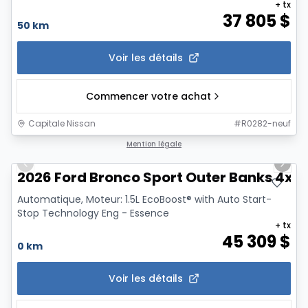
+ tx
37 805
$
50 km
Voir les détails
Commencer votre achat
Capitale Nissan
#
R0282-neuf
1/7
Mention légale
Previous slide
Next 
2026 Ford Bronco Sport Outer Banks 4x4
Automatique, Moteur: 1.5L EcoBoost® with Auto Start-
Stop Technology Eng - Essence
+ tx
45 309
$
0 km
Voir les détails