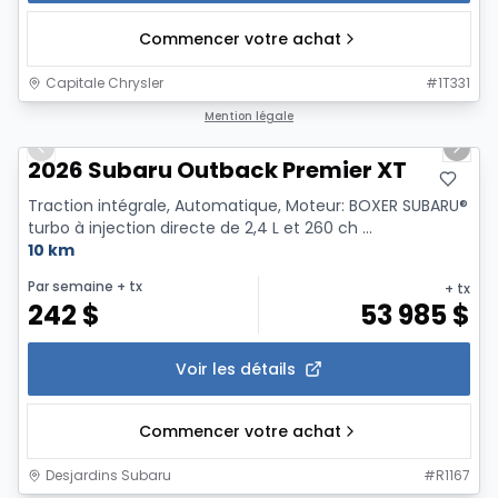
Commencer votre achat
Capitale Chrysler
#
1T331
1/2
Mention légale
Previous slide
Next 
2026 Subaru Outback Premier XT
Traction intégrale, Automatique, Moteur: BOXER SUBARU®
turbo à injection directe de 2,4 L et 260 ch ...
10 km
Par semaine
+ tx
+ tx
242
$
53 985
$
Voir les détails
Commencer votre achat
Desjardins Subaru
#
R1167