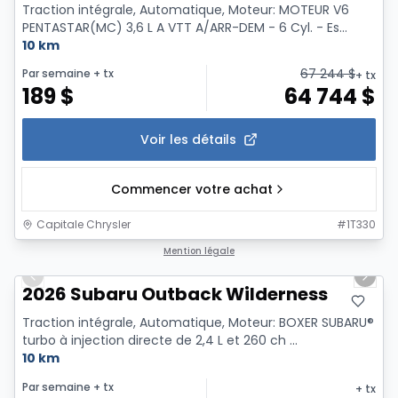
Traction intégrale, Automatique, Moteur: MOTEUR V6
PENTASTAR(MC) 3,6 L A VTT A/ARR-DEM - 6 Cyl. - Es...
10 km
67 244
$
Par semaine
+ tx
+ tx
189
$
64 744
$
Voir les détails
Commencer votre achat
Capitale Chrysler
#
1T330
1/2
Mention légale
Previous slide
Next 
2026 Subaru Outback Wilderness
Traction intégrale, Automatique, Moteur: BOXER SUBARU®
turbo à injection directe de 2,4 L et 260 ch ...
10 km
Par semaine
+ tx
+ tx