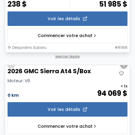
238
$
51 985
$
Voir les détails
Commencer votre achat
Desjardins Subaru
#
R1168
1/6
Mention légale
Previous slide
Next 
2026 GMC Sierra At4 S/Box
Moteur: V6
+ tx
94 069
$
0 km
Voir les détails
Commencer votre achat