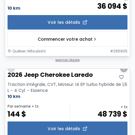
36 094
$
10 km
Voir les détails
Commencer votre achat
Québec Mitsubishi
#
265905
1/10
Mention légale
Previous slide
Next 
2026 Jeep Cherokee Laredo
Traction intégrale, CVT, Moteur: I4 EP turbo hybride de 1,6
L - 4 Cyl. - Essence
10 km
Par semaine
+ tx
+ tx
144
$
48 739
$
Voir les détails