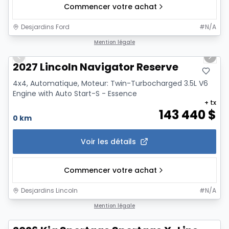
Commencer votre achat
Desjardins Ford
#
N/A
1/7
Mention légale
Previous slide
Next 
2027 Lincoln Navigator Reserve
4x4, Automatique, Moteur: Twin-Turbocharged 3.5L V6
Engine with Auto Start-S - Essence
+ tx
143 440
$
0 km
Voir les détails
Commencer votre achat
Desjardins Lincoln
#
N/A
Mention légale