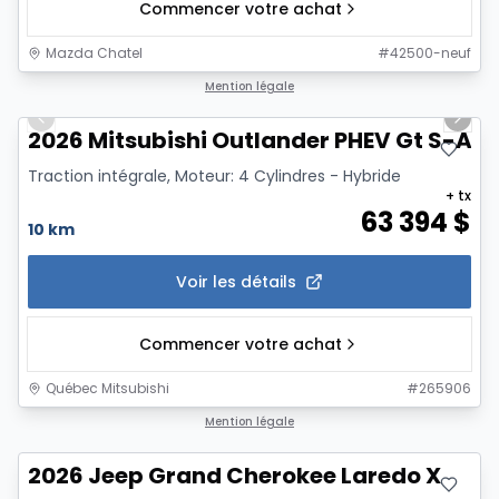
Commencer votre achat
Mazda Chatel
#
42500-neuf
1/14
Mention légale
Previous slide
Next 
2026 Mitsubishi Outlander PHEV Gt S-Aw
Traction intégrale, Moteur: 4 Cylindres - Hybride
+ tx
63 394
$
10 km
Voir les détails
Commencer votre achat
Québec Mitsubishi
#
265906
Mention légale
2026 Jeep Grand Cherokee Laredo X