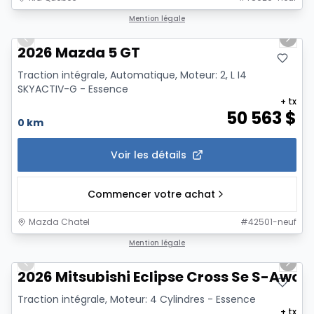
1/2
Mention légale
Previous slide
Next 
2026 Mazda 5 GT
Traction intégrale, Automatique, Moteur: 2, L I4
SKYACTIV-G - Essence
+ tx
50 563
$
0 km
Voir les détails
Commencer votre achat
Mazda Chatel
#
42501-neuf
1/4
Mention légale
Previous slide
Next 
2026 Mitsubishi Eclipse Cross Se S-Awc
Traction intégrale, Moteur: 4 Cylindres - Essence
+ tx