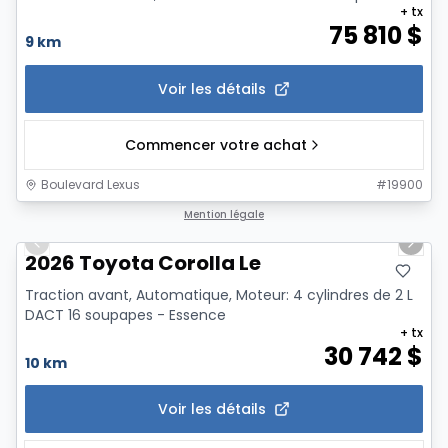
+ tx
75 810
$
9 km
Voir les détails
Commencer votre achat
Boulevard Lexus
#
19900
1/12
Mention légale
Previous slide
Next 
2026 Toyota Corolla Le
Traction avant, Automatique, Moteur: 4 cylindres de 2 L
DACT 16 soupapes - Essence
+ tx
30 742
$
10 km
Voir les détails