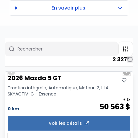
En savoir plus
2 327
1/2
Previous slide
Next 
2026 Mazda 5 GT
Traction intégrale, Automatique, Moteur: 2, L I4
SKYACTIV-G - Essence
+ tx
50 563
$
0 km
Voir les détails