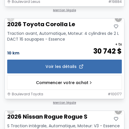
Boulevard Lexus
#
19884
1/12
Mention légale
Previous slide
Next 
2026 Toyota Corolla Le
Traction avant, Automatique, Moteur: 4 cylindres de 2 L
DACT 16 soupapes - Essence
+ tx
30 742
$
10 km
Voir les détails
Commencer votre achat
Boulevard Toyota
#
100177
1/11
Mention légale
Previous slide
Next 
2026 Nissan Rogue Rogue S
S Traction intégrale, Automatique, Moteur: V3 - Essence