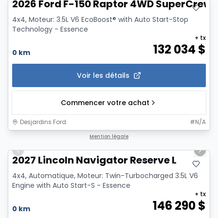
2026 Ford F-150 Raptor 4WD SuperCrew 5
4x4, Moteur: 3.5L V6 EcoBoost® with Auto Start-Stop
Technology - Essence
+ tx
132 034
$
0 km
Voir les détails
Commencer votre achat
Desjardins Ford
#
N/A
1/7
Mention légale
Previous slide
Next 
2027 Lincoln Navigator Reserve L
4x4, Automatique, Moteur: Twin-Turbocharged 3.5L V6
Engine with Auto Start-S - Essence
+ tx
146 290
$
0 km