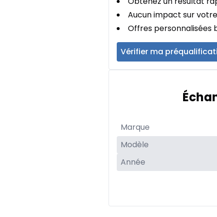
Obtenez un résultat rap
Aucun impact sur votre
Offres personnalisées b
Vérifier ma préqualificat
Échan