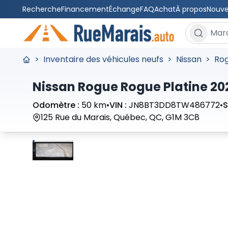
Recherche
Financement
Échange
FAQ
Achat
À propos
Nouve
Rechercher
>
Inventaire des véhicules neufs
>
Nissan
>
Ro
Nissan Rogue Rogue Platine 20
Odomètre :
50 km
•
VIN :
JN8BT3DD8TW486772
•
S
125 Rue du Marais, Québec, QC, G1M 3C8
Arrêter
Précédent
Suivant