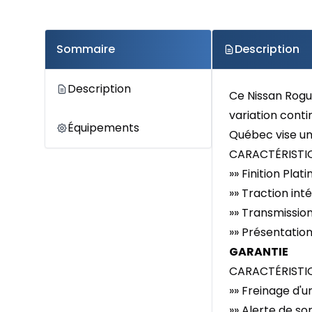
Sommaire
Description
Description
Ce Nissan Rogu
variation conti
Équipements
Québec vise un 
CARACTÉRISTIQ
»» Finition Pl
»» Traction int
»» Transmissio
»» Présentatio
GARANTIE
CARACTÉRISTI
»» Freinage d'
»» Alerte de so