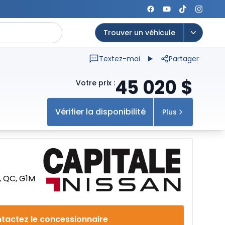
Trouver un véhicule
Open op
Textez-moi
Partager
45 020
$
Votre prix
:
Vérifier la disponibilité
Plus
, QC, G1M
tactez le concessionnaire