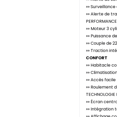
»» Surveillance
»» Alerte de tra
PERFORMANCE 
»» Moteur 3 cyl
»» Puissance d
»» Couple de 22
»» Traction int
CONFORT
»» Habitacle co
»» Climatisatio
»» Accès facile
»» Roulement d
TECHNOLOGIE 
»» Écran cent
»» Intégration
»» Affichage con