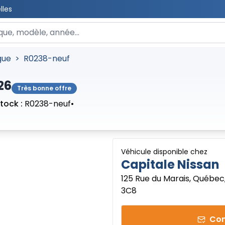
lles
 un véhicule
gue
>
R0238-neuf
26
Très bonne offre
tock :
R0238-neuf
•
Véhicule disponible chez
Capitale Nissan
125 Rue du Marais, Québec
3C8
Con