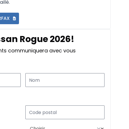
illé.
RFAX
issan Rogue 2026!
ants communiquera avec vous