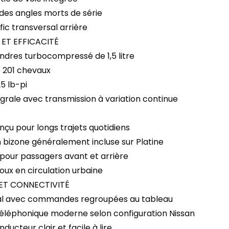
 des angles morts de série
fic transversal arrière
ET EFFICACITÉ
indres turbocompressé de 1,5 litre
e 201 chevaux
5 lb-pi
égrale avec transmission à variation continue
nçu pour longs trajets quotidiens
n bizone généralement incluse sur Platine
 pour passagers avant et arrière
oux en circulation urbaine
ET CONNECTIVITÉ
ral avec commandes regroupées au tableau
 téléphonique moderne selon configuration Nissan
ducteur clair et facile à lire