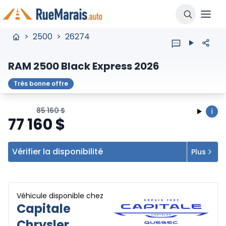
>
2500
>
26274
RAM 2500 Black Express 2026
Très bonne offre
85 160
$
i
77 160
$
Vérifier la disponibilité
Plus
Véhicule disponible chez
Capitale
Chrysler