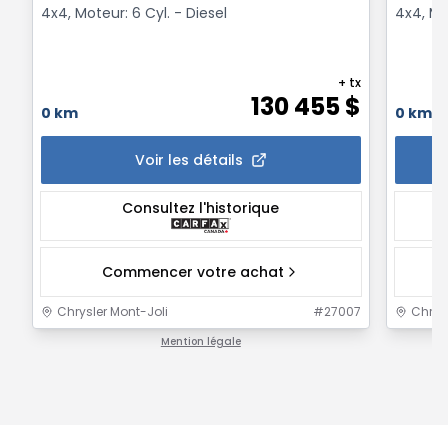
4x4, Moteur: 6 Cyl. - Diesel
4x4, Mot
+ tx
130 455
$
0 km
0 km
Voir les détails
Consultez l'historique
Commencer votre achat
Chrysler Mont-Joli
#
27007
Chrysl
Mention légale
1 / 1