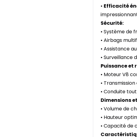
•
Efficacité é
impressionnant
Sécurité:
• Système de fr
• Airbags multi
• Assistance a
• Surveillance 
Puissance et
• Moteur V8 c
• Transmission
• Conduite tout
Dimensions et
• Volume de c
• Hauteur opti
• Capacité de
Caractéristiq