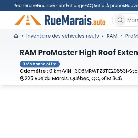
Recherche
Financement
Échange
FAQ
Achat
À propos
Nouve
Rechercher
>
Inventaire des véhicules neufs
>
RAM
>
ProM
RAM ProMaster High Roof Exten
Très bonne offre
Odomètre :
0 km
•
VIN :
3C6MRWFZ3TE206531
•
Sto
225 Rue du Marais, Québec, QC, G1M 3C8