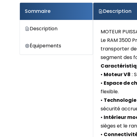
Sommaire
Description
Description
MOTEUR PUISS
Le RAM 3500 Pro
Équipements
transporter de
segment des fo
Caractéristiq
•
Moteur V8
: 
•
Espace de c
flexible.
•
Technologie
sécurité accru
•
Intérieur mo
sièges et le r
•
Connectivit