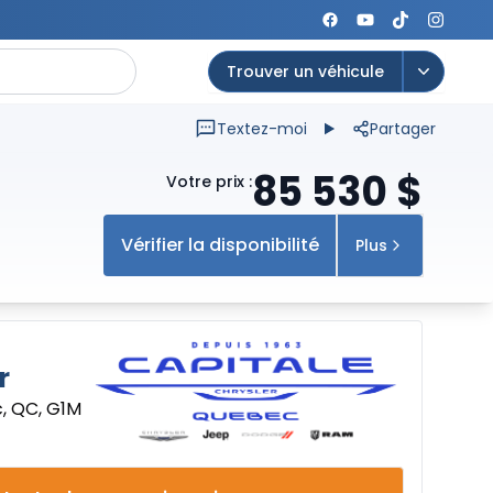
Trouver un véhicule
Open op
Textez-moi
Partager
85 530
$
Votre prix
:
Vérifier la disponibilité
Plus
r
, QC, G1M