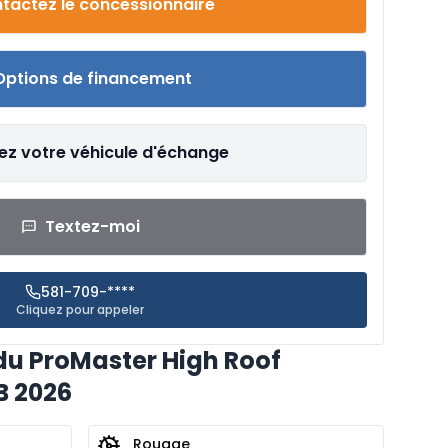
tactez le concessionnaire
Options de financement
ez votre véhicule d'échange
Textez-moi
581-709-****
Cliquez pour appeler
du ProMaster High Roof
B 2026
Rouage