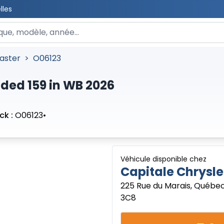
lles
 un véhicule
aster
>
O06123
ded 159 in WB 2026
ck :
O06123
•
Véhicule disponible chez
Capitale Chrysle
225 Rue du Marais, Québec
3C8