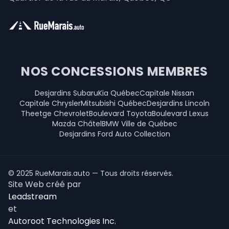
NOS CONCESSIONS MEMBRES
Desjardins Subaru
Kia Québec
Capitale Nissan
Capitale Chrysler
Mitsubishi Québec
Desjardins Lincoln
Theetge Chevrolet
Boulevard Toyota
Boulevard Lexus
Mazda Châtel
BMW Ville de Québec
Desjardins Ford Auto Collection
© 2025 RueMarais.auto — Tous droits réservés.
Site Web créé par
Leadstream
et
Autoroot Technologies Inc.