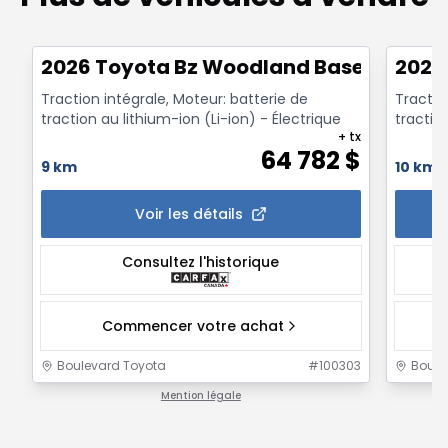
1/3
2026 Toyota Bz Woodland Base
2026
Traction intégrale, Moteur: batterie de
Tractio
traction au lithium-ion (Li-ion) - Électrique
traction
+ tx
64 782
$
9 km
10 km
Voir les détails
Consultez l'historique
Commencer votre achat
Boulevard Toyota
#
100303
Boule
Mention légale
1 / 1