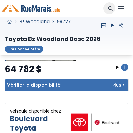
>
Bz Woodland
>
99727
Toyota Bz Woodland Base 2026
Très bonne offre
Arrêter
Précédent
Suivant
64 782
$
i
Vérifier la disponibilité
Plus
Véhicule disponible chez
Boulevard
Toyota