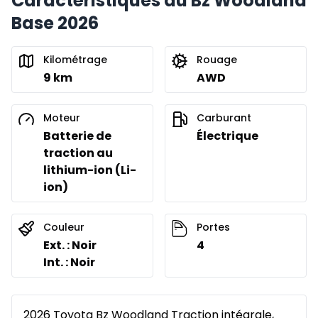
Caractéristiques du Bz Woodland
Base 2026
Kilométrage
Rouage
9 km
AWD
Moteur
Carburant
Batterie de
Électrique
traction au
lithium-ion (Li-
ion)
Couleur
Portes
Ext. : Noir
4
Int. : Noir
2026 Toyota Bz Woodland Traction intégrale,