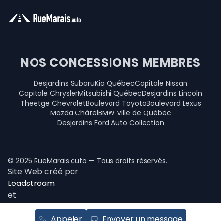
NOS CONCESSIONS MEMBRES
Desjardins Subaru
Kia Québec
Capitale Nissan
Capitale Chrysler
Mitsubishi Québec
Desjardins Lincoln
Theetge Chevrolet
Boulevard Toyota
Boulevard Lexus
Mazda Châtel
BMW Ville de Québec
Desjardins Ford Auto Collection
© 2025 RueMarais.auto — Tous droits réservés.
Site Web créé par
Leadstream
et
Autoroot Technologies Inc.
Cookies
Confidentialité
Conditions
Appeler
Envoyer un message