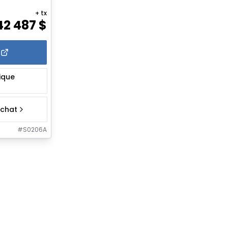
+ tx
42 487
$
rique
chat
#
S0206A