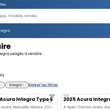
lles
 un véhicule
tegra
ire
tegra usagés à vendre .
ats
Integra
Retirer les filtres
1/18
us slide
Next slide
Previous slide
Acura Integra Type S
2025 Acura Integ
 avant, Manuelle, Moteur: 2.0 L -
A-Spec Traction avant, Au