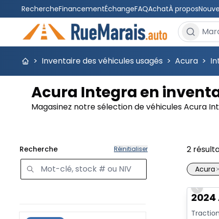
Recherche
Financement
Échange
FAQ
Achat
À propos
Nouve
Rechercher
>
Inventaire des véhicules usagés
>
Acura
>
In
Acura Integra en inventa
Magasinez notre sélection de véhicules Acura In
2
résult
Recherche
Réinitialiser
Acura
Previo
2024 
Traction