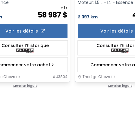
sence
Moteur: 1.5 L - I4 - Essence
+ tx
58 987
$
m
2 397 km
Voir les détails
Voir les détails
Consultez l'historique
Consultez l'histo
ommencer votre achat
Commencer votre a
e Chevrolet
#
U3804
Theetge Chevrolet
Mention légale
Mention légale