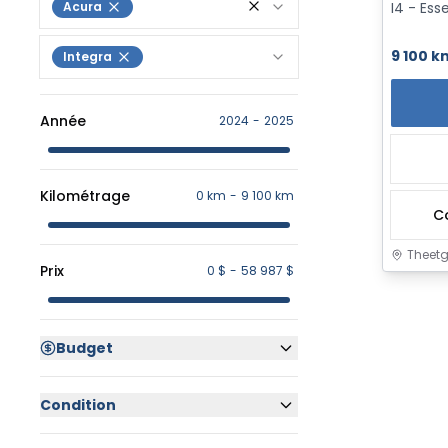
Acura
I4 - Es
9 100 k
Integra
Année
2024
-
2025
Kilométrage
0 km
-
9 100 km
C
Theetg
Prix
0 $
-
58 987 $
Budget
Condition