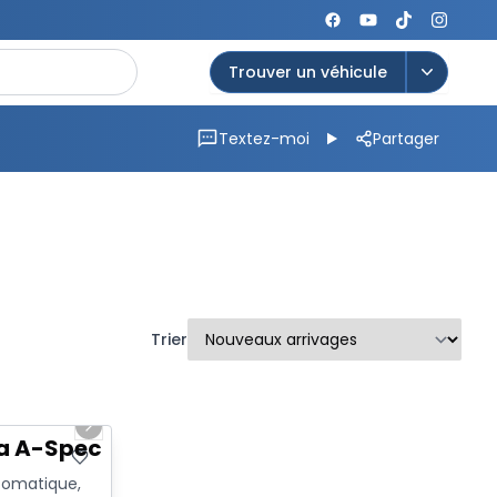
Trouver un véhicule
Open op
Textez-moi
Partager
Trier
1/20
Next slide
ra A-Spec
tomatique,