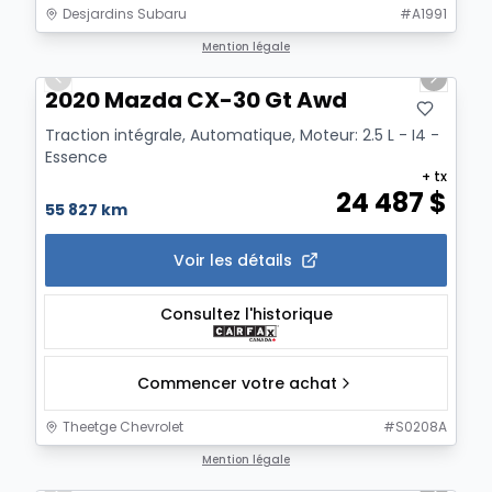
Desjardins Subaru
#
A1991
1/6
Mention légale
Previous slide
Next sl
2020 Mazda CX-30 Gt Awd
Traction intégrale, Automatique, Moteur: 2.5 L - I4 -
Essence
+ tx
24 487
$
55 827 km
Voir les détails
Consultez l'historique
Commencer votre achat
Theetge Chevrolet
#
S0208A
1/17
Mention légale