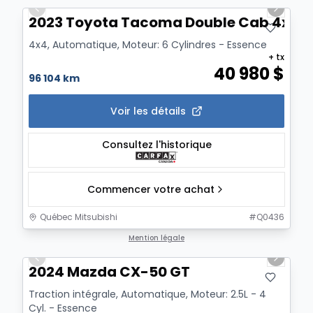
Previous slide
Next sl
2023 Toyota Tacoma Double Cab 4x4, 
4x4, Automatique, Moteur: 6 Cylindres - Essence
+ tx
40 980
$
96 104 km
Voir les détails
Consultez l'historique
Commencer votre achat
Québec Mitsubishi
#
Q0436
1/4
Mention légale
Previous slide
Next sl
2024 Mazda CX-50 GT
Traction intégrale, Automatique, Moteur: 2.5L - 4
Cyl. - Essence