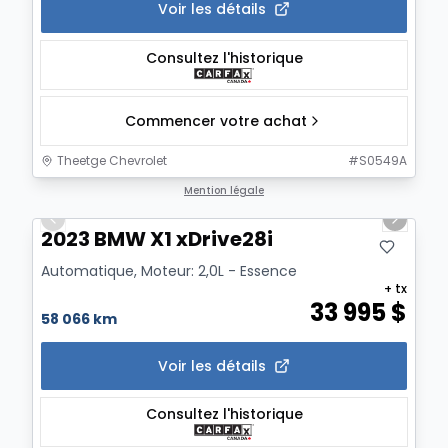
Voir les détails
Consultez l'historique
Commencer votre achat
Theetge Chevrolet
#
S0549A
1/17
Mention légale
Previous slide
Next sl
2023 BMW X1 xDrive28i
Automatique, Moteur: 2,0L - Essence
+ tx
33 995
$
58 066 km
Voir les détails
Consultez l'historique