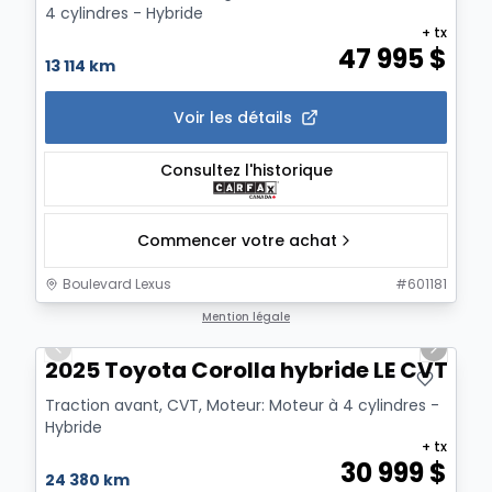
4 cylindres - Hybride
+ tx
47 995
$
13 114 km
Voir les détails
Consultez l'historique
Commencer votre achat
Boulevard Lexus
#
601181
1/19
Mention légale
Previous slide
Next sl
2025 Toyota Corolla hybride LE CVT
Traction avant, CVT, Moteur: Moteur à 4 cylindres -
Hybride
+ tx
30 999
$
24 380 km