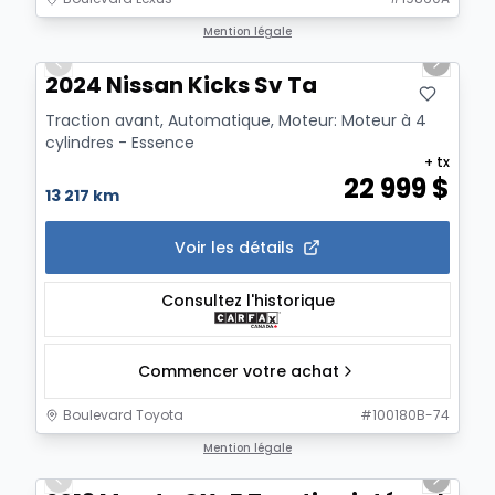
1/19
Mention légale
Previous slide
Next sl
2024 Nissan Kicks Sv Ta
Traction avant, Automatique, Moteur: Moteur à 4
cylindres - Essence
+ tx
22 999
$
13 217 km
Voir les détails
Consultez l'historique
Commencer votre achat
Boulevard Toyota
#
100180B-74
1/12
Mention légale
Previous slide
Next sl