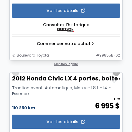
Voir les détails
Consultez l'historique
Commencer votre achat
Boulevard Toyota
#
99855B-62
1/13
Mention légale
Previous slide
Next sl
2012 Honda Civic LX 4 portes, boîte au
Traction avant, Automatique, Moteur: 1.8 L - I4 -
Essence
+ tx
6 995
$
110 250 km
Voir les détails