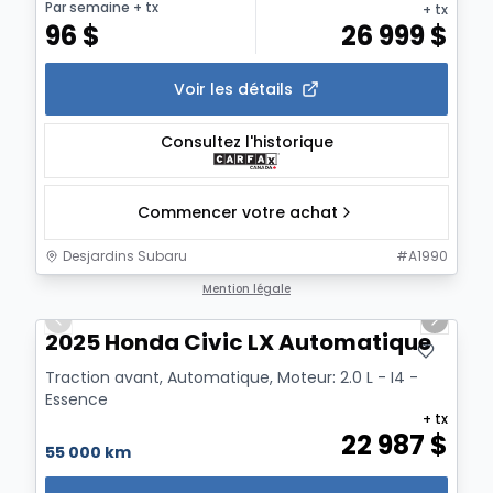
Par semaine
+ tx
+ tx
96
$
26 999
$
Voir les détails
Consultez l'historique
Commencer votre achat
Desjardins Subaru
#
A1990
1/8
Mention légale
Previous slide
Next sl
2025 Honda Civic LX Automatique
Traction avant, Automatique, Moteur: 2.0 L - I4 -
Essence
+ tx
22 987
$
55 000 km