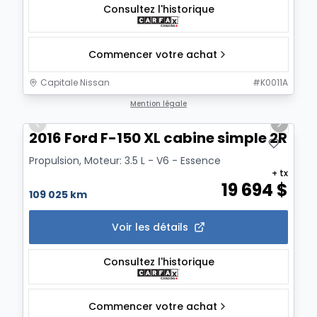
Consultez l'historique
Commencer votre achat
Capitale Nissan
#
K0011A
1/15
Mention légale
Previous slide
Next sl
2016 Ford F-150 XL cabine simple 2RM 14
Propulsion, Moteur: 3.5 L - V6 - Essence
+ tx
19 694
$
109 025 km
Voir les détails
Consultez l'historique
Commencer votre achat