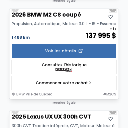
1/20
Mention légale
Previous slide
Next sl
2026 BMW M2 CS coupé
Propulsion, Automatique, Moteur: 3.0 L - I6 - Essence
+ tx
137 995
$
1 458 km
Voir les détails
Consultez l'historique
Commencer votre achat
BMW Ville de Québec
#
M2CS
1/21
Mention légale
Previous slide
Next sl
2025 Lexus UX UX 300h CVT
300h CVT Traction intégrale, CVT, Moteur: Moteur à