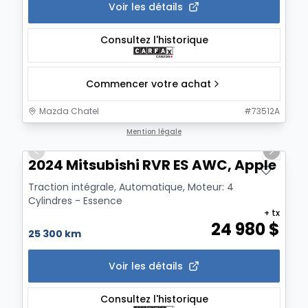
Voir les détails
Consultez l'historique
Commencer votre achat
Mazda Chatel
#
73512A
1/7
Mention légale
Previous slide
Next sl
2024 Mitsubishi RVR ES AWC, Apple Ca
Traction intégrale, Automatique, Moteur: 4
Cylindres - Essence
+ tx
24 980
$
25 300 km
Voir les détails
Consultez l'historique