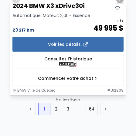
Previous slide
Next sl
2024 BMW X3 xDrive30i
Automatique, Moteur: 2,0L - Essence
+ tx
49 995
$
23 217 km
Voir les détails
Consultez l'historique
Commencer votre achat
BMW Ville de Québec
#
U12909
Mention légale
1
2
3
...
64