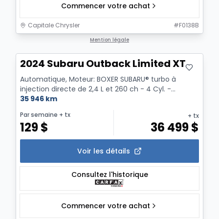
Commencer votre achat
Capitale Chrysler
#
F0138B
Mention légale
2024 Subaru Outback Limited XT
Automatique, Moteur: BOXER SUBARU® turbo à
injection directe de 2,4 L et 260 ch - 4 Cyl. -
Essence
35 946 km
Par semaine
+ tx
+ tx
129
$
36 499
$
Voir les détails
Consultez l'historique
Commencer votre achat