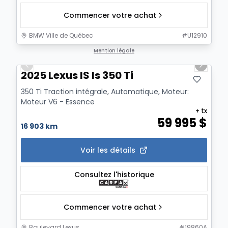
Commencer votre achat
BMW Ville de Québec
#
U12910
1/21
Mention légale
Previous slide
Next sl
2025 Lexus IS Is 350 Ti
350 Ti Traction intégrale, Automatique, Moteur:
Moteur V6 - Essence
+ tx
59 995
$
16 903 km
Voir les détails
Consultez l'historique
Commencer votre achat
Boulevard Lexus
#
19860A