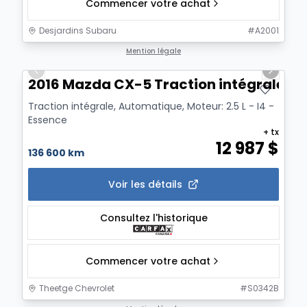
Commencer votre achat
Desjardins Subaru
#
A2001
1/8
Mention légale
Previous slide
Next sl
2016 Mazda CX-5 Traction intégrale GS
Traction intégrale, Automatique, Moteur: 2.5 L - I4 -
Essence
+ tx
12 987
$
136 600 km
Voir les détails
Consultez l'historique
Commencer votre achat
Theetge Chevrolet
#
S0342B