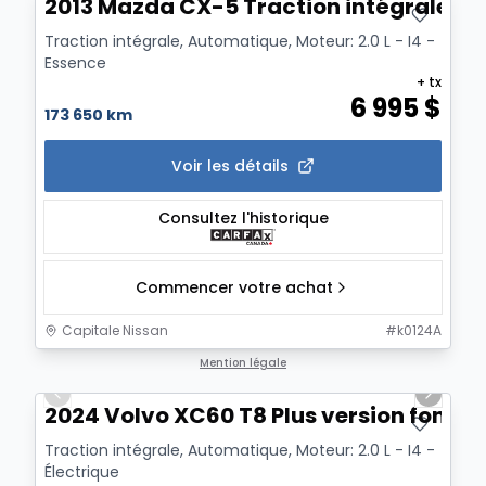
2013 Mazda CX-5 Traction intégrale, 4 
Traction intégrale, Automatique, Moteur: 2.0 L - I4 -
Essence
+ tx
6 995
$
173 650 km
Voir les détails
Consultez l'historique
Commencer votre achat
Capitale Nissan
#
k0124A
1/19
Mention légale
Previous slide
Next sl
2024 Volvo XC60 T8 Plus version foncée
Traction intégrale, Automatique, Moteur: 2.0 L - I4 -
Électrique