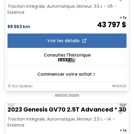
Traction intégrale, Automatique, Moteur: 3.5 L - V6 -
Essence
+ tx
43 797
$
88 653 km
Voir les détails
Consultez l'historique
Commencer votre achat
Kia Québec
#
H3420
1/26
Mention légale
Previous slide
Next 
2023 Genesis GV70 2.5T Advanced * 300Hp
Traction intégrale, Automatique, Moteur: 2.5 L - I4 -
Essence
+ tx