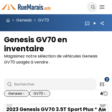
>
Genesis
>
GV70
Genesis GV70 en
inventaire
Magasinez notre sélection de véhicules Genesis
GV70 usagés à vendre .
2
4
Genesis
GV70
1/19
Previous slide
Next 
2023 Genesis GV70 3.5T Sport Plus * Awd * 