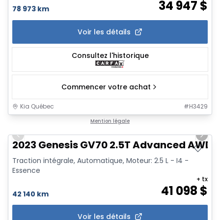
34 947
$
78 973 km
Voir les détails
Consultez l'historique
Commencer votre achat
Kia Québec
#
H3429
1/42
Mention légale
Previous slide
Next 
2023 Genesis GV70 2.5T Advanced AWD *
Traction intégrale, Automatique, Moteur: 2.5 L - I4 -
Essence
+ tx
41 098
$
42 140 km
Voir les détails