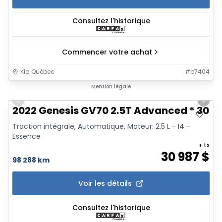
Consultez l'historique
Commencer votre achat
Kia Québec
#
b7404
1/23
Mention légale
Previous slide
Next 
2022 Genesis GV70 2.5T Advanced * 300Hp
Traction intégrale, Automatique, Moteur: 2.5 L - I4 -
Essence
+ tx
30 987
$
98 288 km
Voir les détails
Consultez l'historique