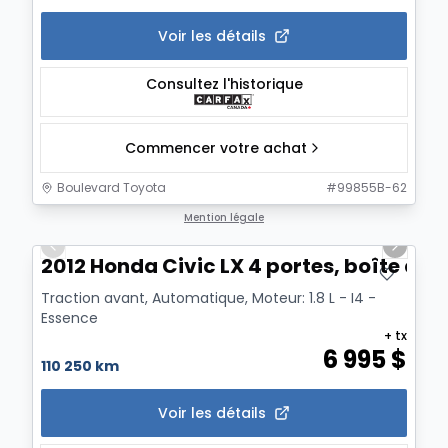
Voir les détails
Consultez l'historique
Commencer votre achat
Boulevard Toyota
#
99855B-62
1/13
Mention légale
Previous slide
Next sl
2012 Honda Civic LX 4 portes, boîte au
Traction avant, Automatique, Moteur: 1.8 L - I4 -
Essence
+ tx
6 995
$
110 250 km
Voir les détails