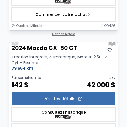
Commencer votre achat
Québec Mitsubishi
#
Q0426
1/4
Mention légale
Previous slide
Next sl
2024 Mazda CX-50 GT
Traction intégrale, Automatique, Moteur: 2.5L - 4
Cyl. - Essence
79 664 km
Par semaine
+ tx
+ tx
142
$
42 000
$
Voir les détails
Consultez l'historique