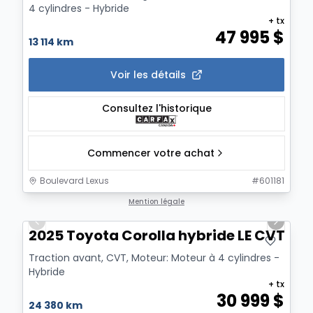
4 cylindres - Hybride
+ tx
47 995
$
13 114 km
Voir les détails
Consultez l'historique
Commencer votre achat
Boulevard Lexus
#
601181
1/19
Mention légale
Previous slide
Next sl
2025 Toyota Corolla hybride LE CVT
Traction avant, CVT, Moteur: Moteur à 4 cylindres -
Hybride
+ tx
30 999
$
24 380 km