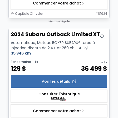
Commencer votre achat
Capitale Chrysler
#
U1924
Mention légale
2024 Subaru Outback Limited XT
Automatique, Moteur: BOXER SUBARU® turbo à
injection directe de 2,4 L et 260 ch - 4 Cyl. -
Essence
35 946 km
Par semaine
+ tx
+ tx
129
$
36 499
$
Voir les détails
Consultez l'historique
Commencer votre achat