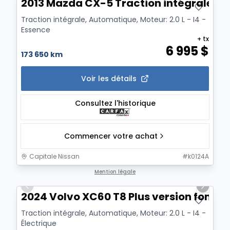
2013 Mazda CX-5 Traction intégrale, 4 
Traction intégrale, Automatique, Moteur: 2.0 L - I4 -
Essence
+ tx
6 995
$
173 650 km
Voir les détails
Consultez l'historique
Commencer votre achat
Capitale Nissan
#
k0124A
1/19
Mention légale
Previous slide
Next sl
2024 Volvo XC60 T8 Plus version foncée
Traction intégrale, Automatique, Moteur: 2.0 L - I4 -
Électrique