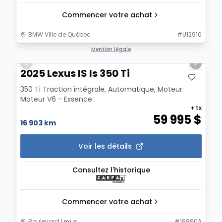
Commencer votre achat
BMW Ville de Québec
#
U12910
1/21
Mention légale
Previous slide
Next sl
2025 Lexus IS Is 350 Ti
350 Ti Traction intégrale, Automatique, Moteur:
Moteur V6 - Essence
+ tx
59 995
$
16 903 km
Voir les détails
Consultez l'historique
Commencer votre achat
Boulevard Lexus
#
19860A