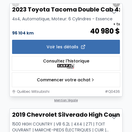
Previous slide
Next sl
2023 Toyota Tacoma Double Cab 4x4, 
4x4, Automatique, Moteur: 6 Cylindres - Essence
+ tx
40 980
$
96 104 km
Voir les détails
Consultez l'historique
Commencer votre achat
Québec Mitsubishi
#
Q0436
Mention légale
2019 Chevrolet Silverado High Country
1500 HIGH COUNTRY | V8 6.2L | 4X4 | Z71 | TOIT
OUVRANT | MARCHE-PIEDS ÉLECTRIQUES | CUIR |