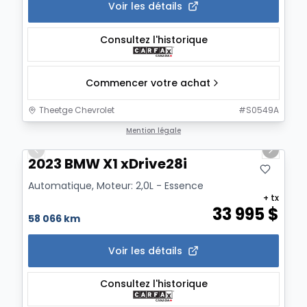
Voir les détails
Consultez l'historique
Commencer votre achat
Theetge Chevrolet
#
S0549A
1/17
Mention légale
Previous slide
Next sl
2023 BMW X1 xDrive28i
Automatique, Moteur: 2,0L - Essence
+ tx
33 995
$
58 066 km
Voir les détails
Consultez l'historique