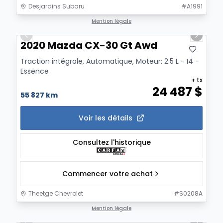
Desjardins Subaru
#
A1991
1/6
Mention légale
Previous slide
Next sl
2020 Mazda CX-30 Gt Awd
Traction intégrale, Automatique, Moteur: 2.5 L - I4 -
Essence
+ tx
24 487
$
55 827 km
Voir les détails
Consultez l'historique
Commencer votre achat
Theetge Chevrolet
#
S0208A
1/17
Mention légale