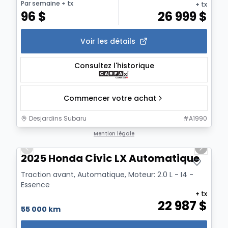
Par semaine
+ tx
+ tx
96
$
26 999
$
Voir les détails
Consultez l'historique
Commencer votre achat
Desjardins Subaru
#
A1990
1/8
Mention légale
Previous slide
Next sl
2025 Honda Civic LX Automatique
Traction avant, Automatique, Moteur: 2.0 L - I4 -
Essence
+ tx
22 987
$
55 000 km