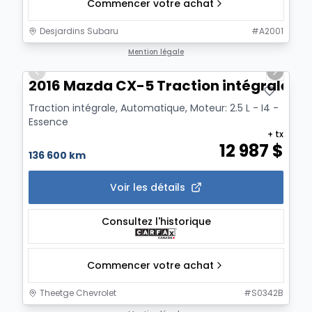
Commencer votre achat
Desjardins Subaru
#
A2001
1/8
Mention légale
Previous slide
Next sl
2016 Mazda CX-5 Traction intégrale GS
Traction intégrale, Automatique, Moteur: 2.5 L - I4 -
Essence
+ tx
12 987
$
136 600 km
Voir les détails
Consultez l'historique
Commencer votre achat
Theetge Chevrolet
#
S0342B