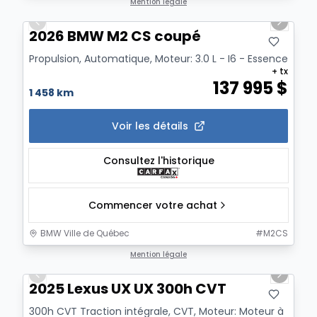
1/20
Mention légale
Previous slide
Next sl
2026 BMW M2 CS coupé
Propulsion, Automatique, Moteur: 3.0 L - I6 - Essence
+ tx
137 995
$
1 458 km
Voir les détails
Consultez l'historique
Commencer votre achat
BMW Ville de Québec
#
M2CS
1/21
Mention légale
Previous slide
Next sl
2025 Lexus UX UX 300h CVT
300h CVT Traction intégrale, CVT, Moteur: Moteur à