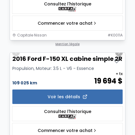
Consultez l'historique
Commencer votre achat
Capitale Nissan
#
K0011A
1/15
Mention légale
Previous slide
Next sl
2016 Ford F-150 XL cabine simple 2RM 14
Propulsion, Moteur: 3.5 L - V6 - Essence
+ tx
19 694
$
109 025 km
Voir les détails
Consultez l'historique
Commencer votre achat