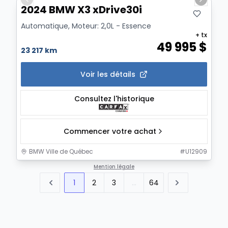
Previous slide
Next sl
2024 BMW X3 xDrive30i
Automatique, Moteur: 2,0L - Essence
+ tx
49 995
$
23 217 km
Voir les détails
Consultez l'historique
Commencer votre achat
BMW Ville de Québec
#
U12909
Mention légale
1
2
3
...
64