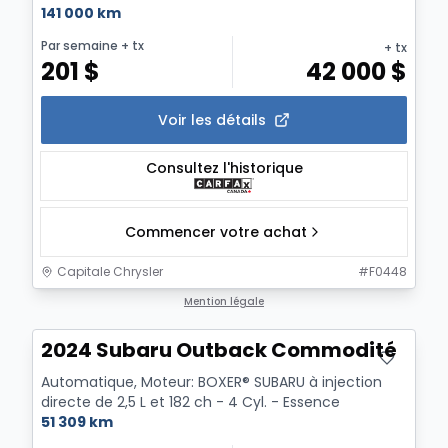
NAVIGATIO...
141 000 km
Par semaine
+ tx
+ tx
201
$
42 000
$
Voir les détails
Consultez l'historique
Commencer votre achat
Capitale Chrysler
#
F0448
Mention légale
2024 Subaru Outback Commodité
Automatique, Moteur: BOXER® SUBARU à injection
directe de 2,5 L et 182 ch - 4 Cyl. - Essence
51 309 km