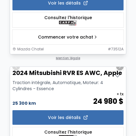
Voir les détails
Consultez l'historique
Commencer votre achat
Mazda Chatel
#
73512A
1/7
Mention légale
Previous slide
Next sl
2024 Mitsubishi RVR ES AWC, Apple Ca
Traction intégrale, Automatique, Moteur: 4
Cylindres - Essence
+ tx
24 980
$
25 300 km
Voir les détails
Consultez l'historique