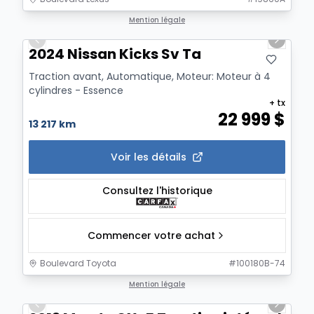
1/19
Mention légale
Previous slide
Next sl
2024 Nissan Kicks Sv Ta
Traction avant, Automatique, Moteur: Moteur à 4
cylindres - Essence
+ tx
22 999
$
13 217 km
Voir les détails
Consultez l'historique
Commencer votre achat
Boulevard Toyota
#
100180B-74
1/12
Mention légale
Previous slide
Next sl