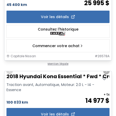
25 995
$
45 400 km
Voir les détails
Consultez l'historique
Commencer votre achat
Capitale Nissan
#
26578A
1/8
Mention légale
Previous slide
Next 
2018 Hyundai Kona Essential * Fwd * Crui
Traction avant, Automatique, Moteur: 2.0 L - I4 -
Essence
+ tx
14 977
$
100 033 km
Voir les détails