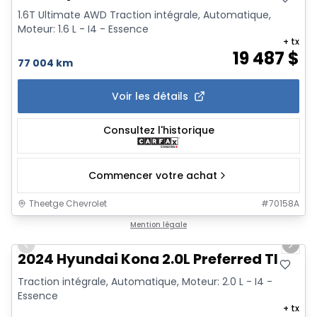
1.6T Ultimate AWD Traction intégrale, Automatique,
Moteur: 1.6 L - I4 - Essence
+ tx
19 487
$
77 004 km
Voir les détails
Consultez l'historique
Commencer votre achat
Theetge Chevrolet
#
70158A
1/15
Mention légale
Previous slide
Next 
2024 Hyundai Kona 2.0L Preferred TI
Traction intégrale, Automatique, Moteur: 2.0 L - I4 -
Essence
+ tx