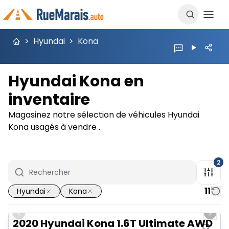
>
Hyundai
>
Kona
Hyundai Kona en
inventaire
Magasinez notre sélection de véhicules Hyundai
Kona usagés à vendre .
2
11
Hyundai
Kona
1/16
Previous slide
Next 
2020 Hyundai Kona 1.6T Ultimate AWD