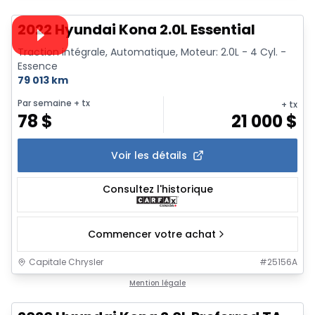
Vidéo disponible
2022 Hyundai Kona 2.0L Essential
Traction intégrale, Automatique, Moteur: 2.0L - 4 Cyl. -
Essence
79 013 km
Par semaine
+ tx
+ tx
78
$
21 000
$
Voir les détails
Consultez l'historique
Commencer votre achat
Capitale Chrysler
#
25156A
1/15
Mention légale