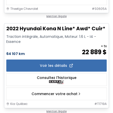
Theetge Chevrolet
#
S0605A
1/18
Mention légale
2022 Hyundai Kona N Line* Awd* Cuir* To
Traction intégrale, Automatique, Moteur: 1.6 L - I4 -
Essence
+ tx
22 889
$
64 107 km
Voir les détails
Consultez l'historique
Commencer votre achat
Kia Québec
#
T1719A
1/14
Mention légale