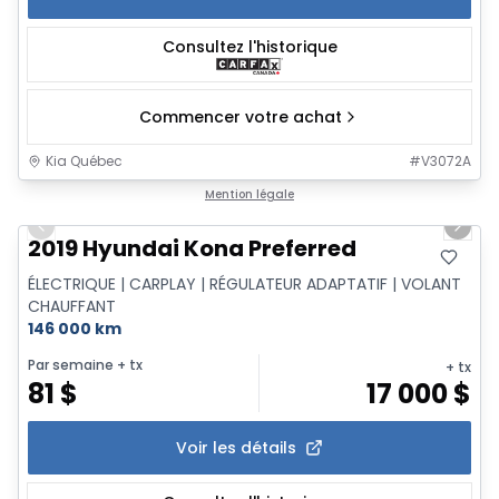
Consultez l'historique
Commencer votre achat
Kia Québec
#
V3072A
1/16
Mention légale
Previous slide
Next 
2019 Hyundai Kona Preferred
ÉLECTRIQUE | CARPLAY | RÉGULATEUR ADAPTATIF | VOLANT
CHAUFFANT
146 000 km
Par semaine
+ tx
+ tx
81
$
17 000
$
Voir les détails