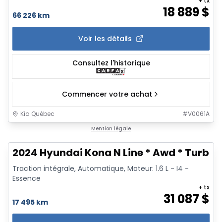
+ tx
18 889
$
66 226 km
Voir les détails
Consultez l'historique
Commencer votre achat
Kia Québec
#
V0061A
1/24
Mention légale
2024 Hyundai Kona N Line * Awd * Turbo * 
Traction intégrale, Automatique, Moteur: 1.6 L - I4 -
Essence
+ tx
31 087
$
17 495 km