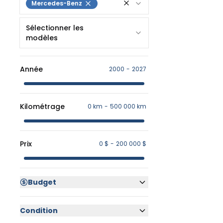
Mercedes-Benz
Sélectionner les
modèles
Année
2000
-
2027
Kilométrage
0 km
-
500 000 km
Prix
0 $
-
200 000 $
Budget
Condition