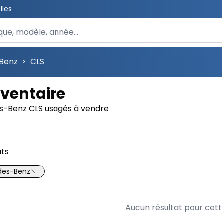
lles
 un véhicule
Benz
>
CLS
ventaire
s-Benz CLS usagés à vendre .
ats
des-Benz
Aucun résultat pour cet