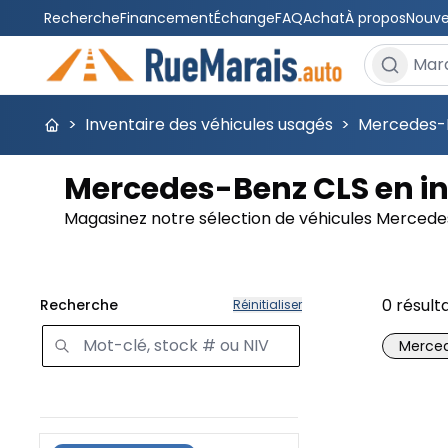
Recherche
Financement
Échange
FAQ
Achat
À propos
Nouve
Rechercher
>
Inventaire des véhicules usagés
>
Mercedes-
Mercedes-Benz CLS en in
Magasinez notre sélection de véhicules Mercede
0
résult
Recherche
Réinitialiser
Merce