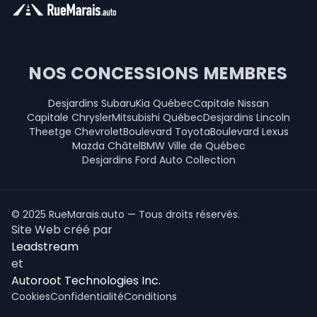
NOS CONCESSIONS MEMBRES
Desjardins Subaru
Kia Québec
Capitale Nissan
Capitale Chrysler
Mitsubishi Québec
Desjardins Lincoln
Theetge Chevrolet
Boulevard Toyota
Boulevard Lexus
Mazda Châtel
BMW Ville de Québec
Desjardins Ford Auto Collection
© 2025 RueMarais.auto — Tous droits réservés.
Site Web créé par
Leadstream
et
Autoroot Technologies Inc.
Cookies
Confidentialité
Conditions