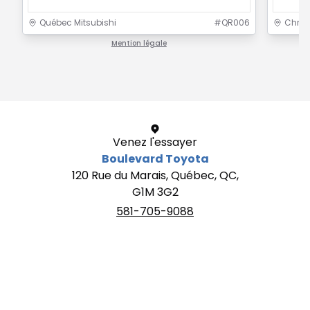
Québec Mitsubishi
#
QR006
Chrysl
Mention légale
1 / 1
Venez l'essayer
Boulevard Toyota
120 Rue du Marais, Québec, QC,
G1M 3G2
581-705-9088