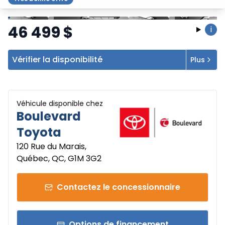
Arrêter
Précédent
Suivant
46 499
$
i
Vérifier la disponibilité
Plus
Véhicule disponible chez
Boulevard
Toyota
120 Rue du Marais,
Québec, QC, G1M 3G2
Contactez le concessionnaire
Options de financement