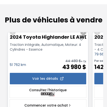
Plus de véhicules à vendre
1/21
Previous slide
Next slide
Previo
2024 Toyota Highlander LE AWD, Siège é
2024
Traction intégrale, Automatique, Moteur: 4
Tractio
Cylindres - Essence
- 4 Cyl
79 664
44 480
$
Par sem
+ tx
51 762 km
43 980
$
142
Voir les détails
Consultez l'historique
Commencer votre achat