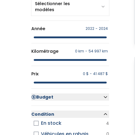
Sélectionner les
modèles
Année
2022
-
2024
Kilométrage
0 km
-
54 997 km
Prix
0 $
-
41 487 $
Budget
Condition
En stock
4
Véhicules en rabais
0