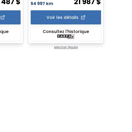
1 487
$
21 987
$
54 997 km
Voir les détails
rique
Consultez l'historique
Mention légale
rbo * Caméra * Carplay * Sièges Chauff *