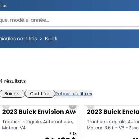
lles
 un véhicule
icules certifiés
>
Buick
4
résultats
Buick
Certifié
Retirer les filtres
1/17
Previous slide
Next slide
Previous slide
2023 Buick Envision Awd 4Dr Avenir
2023 Buick Encla
Traction intégrale, Automatique,
Traction intégrale, Aut
Moteur: V4
Moteur: 3.6 L - V6 - Ess
+ tx