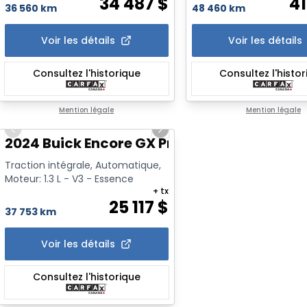
34 487
$
4
36 560 km
48 460 km
Voir les détails
Voir les détails
Consultez l'historique
Consultez l'histo
1/24
Mention légale
Mention légale
Previous slide
Next slide
2024 Buick Encore GX Preferred * Awd * Tu
Traction intégrale, Automatique,
Moteur: 1.3 L - V3 - Essence
+ tx
25 117
$
37 753 km
Voir les détails
Consultez l'historique