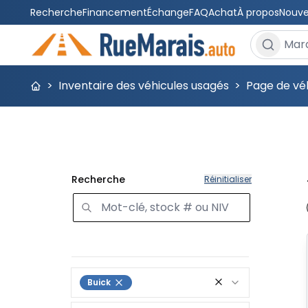
Recherche
Financement
Échange
FAQ
Achat
À propos
Nouve
Rechercher
>
Inventaire des véhicules usagés
>
Page de véh
Recherche
Réinitialiser
Buick