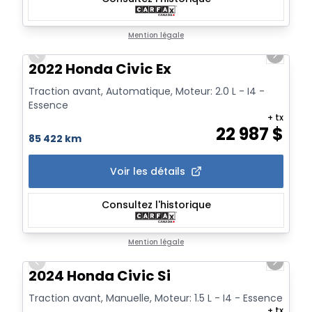
1/22
Mention légale
Previous slide
Next sl
2022 Honda Civic Ex
Traction avant, Automatique, Moteur: 2.0 L - I4 -
Essence
+ tx
22 987
$
85 422 km
Voir les détails
Consultez l'historique
1/18
Mention légale
Previous slide
Next sl
2024 Honda Civic Si
Traction avant, Manuelle, Moteur: 1.5 L - I4 - Essence
+ tx