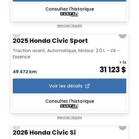
Consultez l'historique
1/20
Mention légale
Previous slide
Next sl
2025 Honda Civic Sport
Traction avant, Automatique, Moteur: 2.0 L - V4 -
Essence
+ tx
31 123
$
49 472 km
Voir les détails
Consultez l'historique
1/21
Mention légale
Previous slide
Next sl
2026 Honda Civic Si