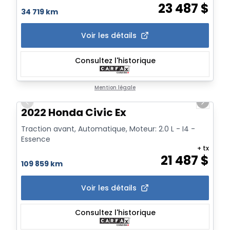
23 487
$
34 719 km
Voir les détails
Consultez l'historique
1/19
Mention légale
Previous slide
Next sl
2022 Honda Civic Ex
Traction avant, Automatique, Moteur: 2.0 L - I4 -
Essence
+ tx
21 487
$
109 859 km
Voir les détails
Consultez l'historique