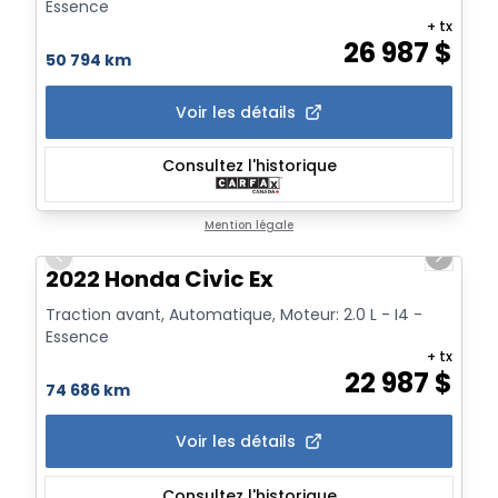
Essence
+ tx
26 987
$
50 794 km
Voir les détails
Consultez l'historique
1/20
Mention légale
Previous slide
Next sl
2022 Honda Civic Ex
Traction avant, Automatique, Moteur: 2.0 L - I4 -
Essence
+ tx
22 987
$
74 686 km
Voir les détails
Consultez l'historique