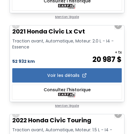
Consultez l'historique
1/14
Mention légale
Previous slide
Next sl
2021 Honda Civic Lx Cvt
Traction avant, Automatique, Moteur: 2.0 L - I4 -
Essence
+ tx
20 987
$
52 932 km
Voir les détails
Consultez l'historique
1/21
Mention légale
Previous slide
Next sl
2022 Honda Civic Touring
Traction avant, Automatique, Moteur: 1.5 L - I4 -