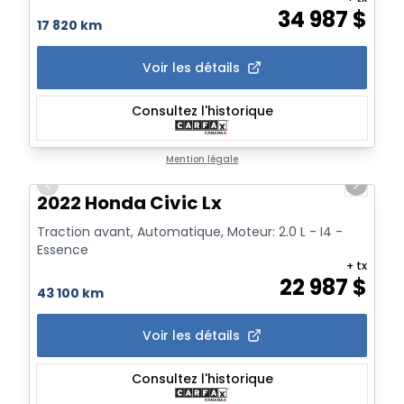
34 987
$
17 820 km
Voir les détails
Consultez l'historique
1/20
Mention légale
Previous slide
Next sl
2022 Honda Civic Lx
Traction avant, Automatique, Moteur: 2.0 L - I4 -
Essence
+ tx
22 987
$
43 100 km
Voir les détails
Consultez l'historique