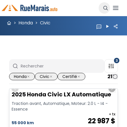
>
Honda
>
Civic
3
21
Honda
Civic
Certifié
1/8
Previous slide
Next sl
2025 Honda Civic LX Automatique
Traction avant, Automatique, Moteur: 2.0 L - I4 -
Essence
+ tx
22 987
$
55 000 km