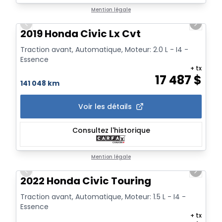
1/20
Mention légale
Previous slide
Next sl
2019 Honda Civic Lx Cvt
Traction avant, Automatique, Moteur: 2.0 L - I4 -
Essence
+ tx
17 487
$
141 048 km
Voir les détails
Consultez l'historique
1/24
Mention légale
Previous slide
Next sl
2022 Honda Civic Touring
Traction avant, Automatique, Moteur: 1.5 L - I4 -
Essence
+ tx