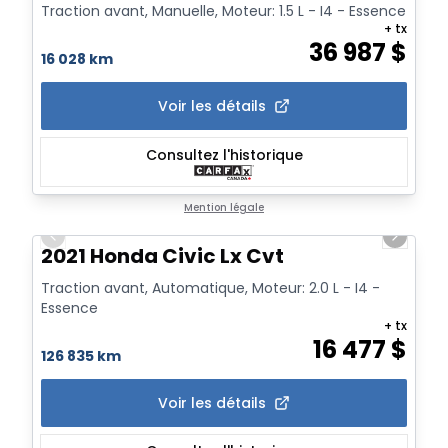
Traction avant, Manuelle, Moteur: 1.5 L - I4 - Essence
+ tx
36 987
$
16 028 km
Voir les détails
Consultez l'historique
1/21
Mention légale
Previous slide
Next sl
2021 Honda Civic Lx Cvt
Traction avant, Automatique, Moteur: 2.0 L - I4 -
Essence
+ tx
16 477
$
126 835 km
Voir les détails