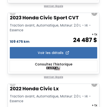
1/22
Mention légale
Previous slide
Next sl
2023 Honda Civic Sport CVT
Traction avant, Automatique, Moteur: 2.0 L - I4 -
Essence
+ tx
24 487
$
109 475 km
Voir les détails
Consultez l'historique
1/21
Mention légale
Previous slide
Next sl
2022 Honda Civic Lx
Traction avant, Automatique, Moteur: 2.0 L - I4 -
Essence
+ tx