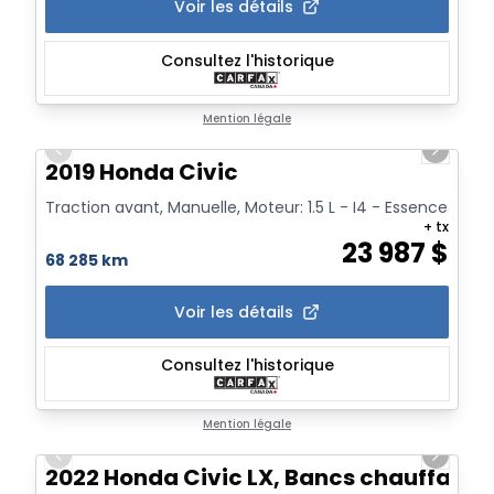
Voir les détails
Consultez l'historique
1/22
Mention légale
Previous slide
Next sl
2019 Honda Civic
Traction avant, Manuelle, Moteur: 1.5 L - I4 - Essence
+ tx
23 987
$
68 285 km
Voir les détails
Consultez l'historique
1/19
Mention légale
Previous slide
Next sl
2022 Honda Civic LX, Bancs chauffant,