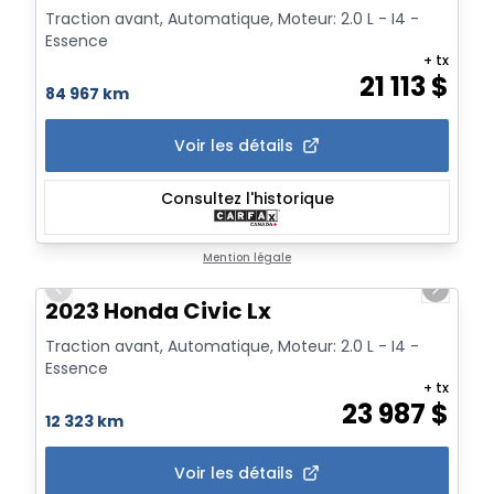
Traction avant, Automatique, Moteur: 2.0 L - I4 -
Essence
+ tx
21 113
$
84 967 km
Voir les détails
Consultez l'historique
1/20
Mention légale
Previous slide
Next sl
2023 Honda Civic Lx
Traction avant, Automatique, Moteur: 2.0 L - I4 -
Essence
+ tx
23 987
$
12 323 km
Voir les détails