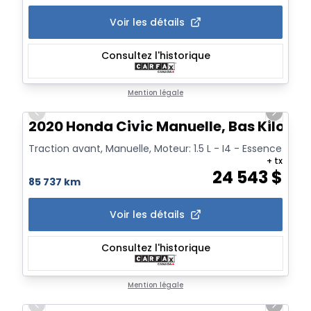
Voir les détails
Consultez l'historique
1/18
Mention légale
Previous slide
Next sl
2020 Honda Civic Manuelle, Bas Kilomé
Traction avant, Manuelle, Moteur: 1.5 L - I4 - Essence
+ tx
24 543
$
85 737 km
Voir les détails
Consultez l'historique
1/17
Mention légale
Previous slide
Next sl