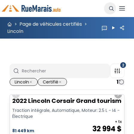
>
Page de véhicules certifiés
>
Lincoln
2
1
Lincoln
Certifié
1/20
Previous slide
Next sl
2022 Lincoln Corsair Grand tourisme TI
Traction intégrale, Automatique, Moteur: 2.5 L - I4 -
Électrique
+ tx
32 994
$
81 449 km