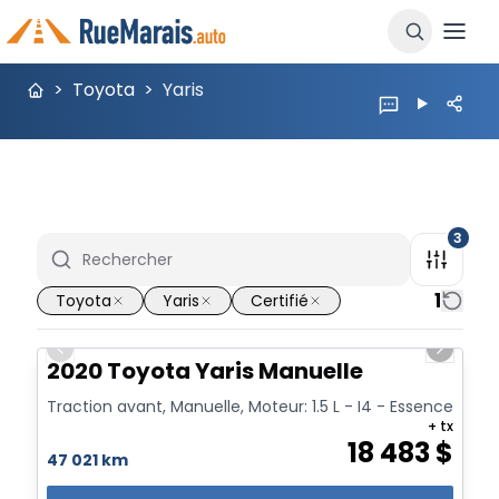
>
Toyota
>
Yaris
3
1
Toyota
Yaris
Certifié
1/20
Previous slide
Next sl
2020 Toyota Yaris Manuelle
Traction avant, Manuelle, Moteur: 1.5 L - I4 - Essence
+ tx
18 483
$
47 021 km