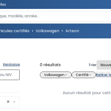
lles
 un véhicule
icules certifiés
>
Volkswagen
>
Arteon
0
résultats
Réinitialiser
Trier
Volkswagen
Certifié
Retirer l
Aucun résultat pour cet