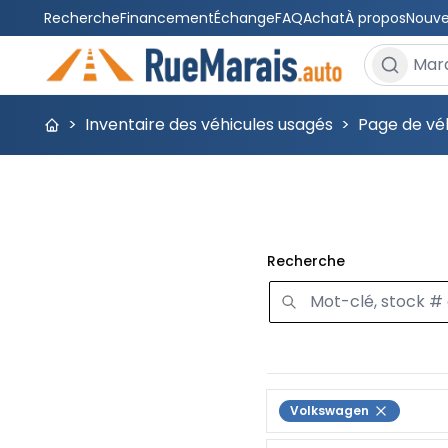
Recherche
Financement
Échange
FAQ
Achat
À propos
Nouve
Rechercher
>
Inventaire des véhicules usagés
>
Page de véh
Recherche
Volkswagen