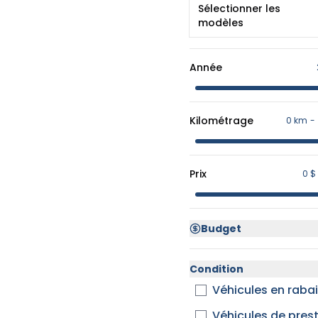
Sélectionner les
modèles
Année
Kilométrage
0 km
-
Prix
0 $
Budget
Condition
Véhicules en raba
Véhicules de pres