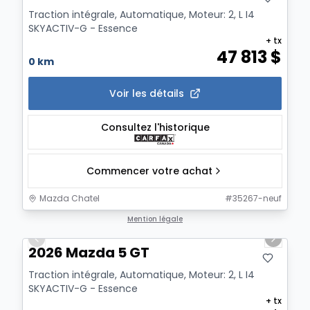
Traction intégrale, Automatique, Moteur: 2, L I4
SKYACTIV-G - Essence
+ tx
47 813
$
0 km
Voir les détails
Consultez l'historique
Commencer votre achat
Mazda Chatel
#
35267-neuf
1/2
Mention légale
Previous slide
Next sl
2026 Mazda 5 GT
Traction intégrale, Automatique, Moteur: 2, L I4
SKYACTIV-G - Essence
+ tx