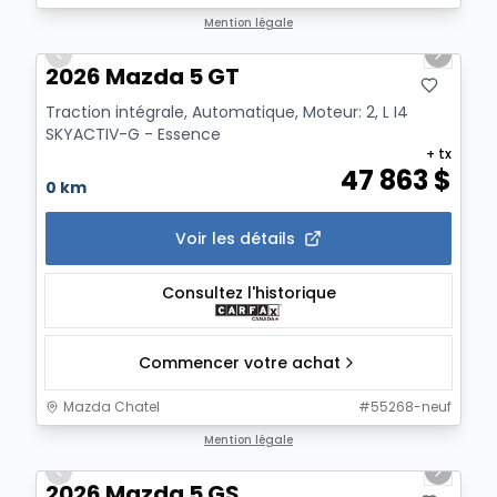
1/2
Mention légale
Previous slide
Next sl
2026 Mazda 5 GT
Traction intégrale, Automatique, Moteur: 2, L I4
SKYACTIV-G - Essence
+ tx
47 863
$
0 km
Voir les détails
Consultez l'historique
Commencer votre achat
Mazda Chatel
#
55268-neuf
1/2
Mention légale
Previous slide
Next sl
2026 Mazda 5 GS