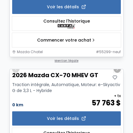
Voir les détails
Consultez l'historique
Commencer votre achat
Mazda Chatel
#
55299-neuf
1/3
Mention légale
Previous slide
Next sl
2026 Mazda CX-70 MHEV GT
Traction intégrale, Automatique, Moteur: e-Skyactiv
G de 3,3 L - Hybride
+ tx
57 763
$
0 km
Voir les détails
Consultez l'historique