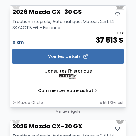
Previous slide
Next sl
2026 Mazda CX-30 GS
Traction intégrale, Automatique, Moteur: 2,5 L I4
SKYACTIV-G - Essence
+ tx
37 513
$
0 km
Voir les détails
Consultez l'historique
Commencer votre achat
Mazda Chatel
#
55173-neuf
1/12
Mention légale
Previous slide
Next sl
2026 Mazda CX-30 GX
Traction intégrale, Automatique, Moteur: 2,5 L I4