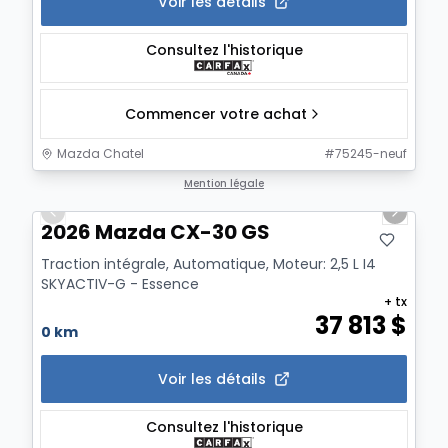
Voir les détails
Consultez l'historique
Commencer votre achat
Mazda Chatel
#
75245-neuf
1/12
Mention légale
Previous slide
Next sl
2026 Mazda CX-30 GS
Traction intégrale, Automatique, Moteur: 2,5 L I4
SKYACTIV-G - Essence
+ tx
37 813
$
0 km
Voir les détails
Consultez l'historique