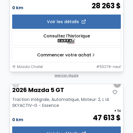
28 263
$
0 km
Voir les détails
Consultez l'historique
Commencer votre achat
Mazda Chatel
#
55278-neuf
1/2
Mention légale
Previous slide
Next sl
2026 Mazda 5 GT
Traction intégrale, Automatique, Moteur: 2, L I4
SKYACTIV-G - Essence
+ tx
47 613
$
0 km