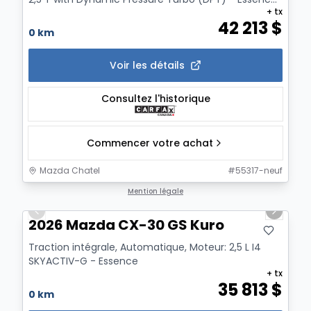
+ tx
42 213
$
0 km
Voir les détails
Consultez l'historique
Commencer votre achat
Mazda Chatel
#
55317-neuf
1/12
Mention légale
Previous slide
Next sl
2026 Mazda CX-30 GS Kuro
Traction intégrale, Automatique, Moteur: 2,5 L I4
SKYACTIV-G - Essence
+ tx
35 813
$
0 km