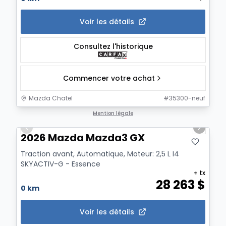
Voir les détails
Consultez l'historique
Commencer votre achat
Mazda Chatel
#
35300-neuf
1/12
Mention légale
Previous slide
Next sl
2026 Mazda Mazda3 GX
Traction avant, Automatique, Moteur: 2,5 L I4
SKYACTIV-G - Essence
+ tx
28 263
$
0 km
Voir les détails