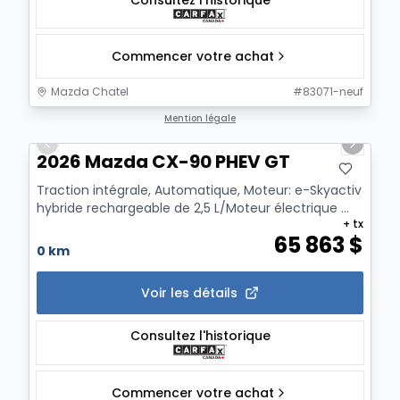
Commencer votre achat
Mazda Chatel
#
83071-neuf
1/12
Mention légale
Previous slide
Next sl
2026 Mazda CX-90 PHEV GT
Traction intégrale, Automatique, Moteur: e-Skyactiv
hybride rechargeable de 2,5 L/Moteur électrique ...
+ tx
65 863
$
0 km
Voir les détails
Consultez l'historique
Commencer votre achat