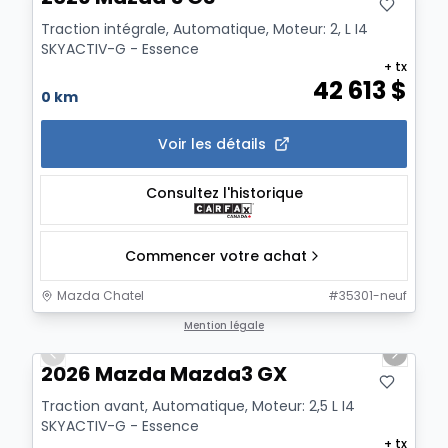
Traction intégrale, Automatique, Moteur: 2, L I4
SKYACTIV-G - Essence
+ tx
42 613
$
0 km
Voir les détails
Consultez l'historique
Commencer votre achat
Mazda Chatel
#
35301-neuf
1/12
Mention légale
Previous slide
Next sl
2026 Mazda Mazda3 GX
Traction avant, Automatique, Moteur: 2,5 L I4
SKYACTIV-G - Essence
+ tx