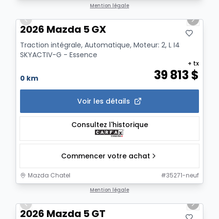
1/2
Mention légale
Previous slide
Next sl
2026 Mazda 5 GX
Traction intégrale, Automatique, Moteur: 2, L I4
SKYACTIV-G - Essence
+ tx
39 813
$
0 km
Voir les détails
Consultez l'historique
Commencer votre achat
Mazda Chatel
#
35271-neuf
1/2
Mention légale
Previous slide
Next sl
2026 Mazda 5 GT