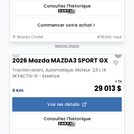
Consultez l'historique
Commencer votre achat
Mazda Chatel
#
35295-neuf
1/12
Mention légale
Previous slide
Next sl
2026 Mazda MAZDA3 SPORT GX
Traction avant, Automatique, Moteur: 2,5 L I4
SKYACTIV-G - Essence
+ tx
29 013
$
0 km
Voir les détails
Consultez l'historique