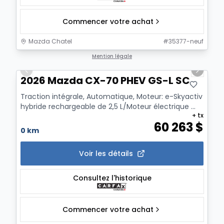
Commencer votre achat
Mazda Chatel
#
35377-neuf
1/2
Mention légale
Previous slide
Next sl
2026 Mazda CX-70 PHEV GS-L SC
Traction intégrale, Automatique, Moteur: e-Skyactiv
hybride rechargeable de 2,5 L/Moteur électrique ...
+ tx
60 263
$
0 km
Voir les détails
Consultez l'historique
Commencer votre achat