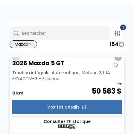
1
154
Mazda
1/2
Previous slide
Next sl
2026 Mazda 5 GT
Traction intégrale, Automatique, Moteur: 2, L I4
SKYACTIV-G - Essence
+ tx
50 563
$
0 km
Voir les détails
Consultez l'historique