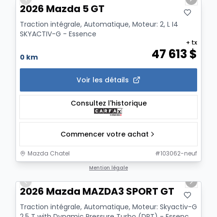
Previous slide
Next sl
2026 Mazda 5 GT
Traction intégrale, Automatique, Moteur: 2, L I4
SKYACTIV-G - Essence
+ tx
47 613
$
0 km
Voir les détails
Consultez l'historique
Commencer votre achat
Mazda Chatel
#
103062-neuf
1/2
Mention légale
Previous slide
Next sl
2026 Mazda MAZDA3 SPORT GT
Traction intégrale, Automatique, Moteur: Skyactiv-G
2,5 T with Dynamic Pressure Turbo (DPT) - Essenc...