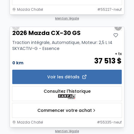
Mazda Chatel
#
55227-neuf
1/12
Mention légale
Previous slide
Next sl
2026 Mazda CX-30 GS
Traction intégrale, Automatique, Moteur: 2,5 L I4
SKYACTIV-G - Essence
+ tx
37 513
$
0 km
Voir les détails
Consultez l'historique
Commencer votre achat
Mazda Chatel
#
55335-neuf
1/12
Mention légale