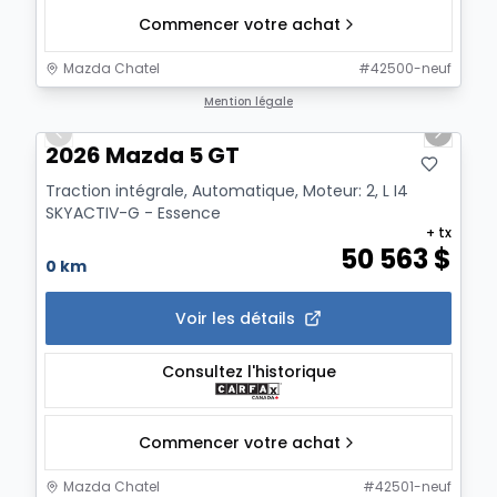
Commencer votre achat
Mazda Chatel
#
42500-neuf
1/2
Mention légale
Previous slide
Next sl
2026 Mazda 5 GT
Traction intégrale, Automatique, Moteur: 2, L I4
SKYACTIV-G - Essence
+ tx
50 563
$
0 km
Voir les détails
Consultez l'historique
Commencer votre achat
Mazda Chatel
#
42501-neuf