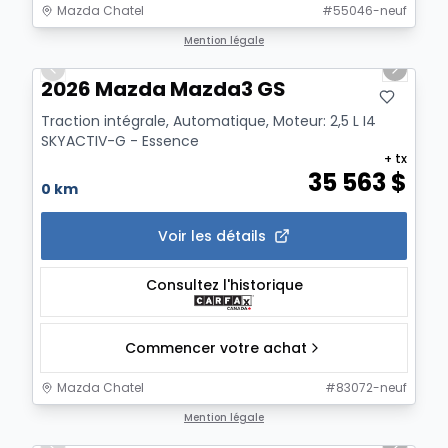
Mazda Chatel
#
55046-neuf
1/11
Mention légale
Previous slide
Next sl
2026 Mazda Mazda3 GS
Traction intégrale, Automatique, Moteur: 2,5 L I4
SKYACTIV-G - Essence
+ tx
35 563
$
0 km
Voir les détails
Consultez l'historique
Commencer votre achat
Mazda Chatel
#
83072-neuf
1/2
Mention légale