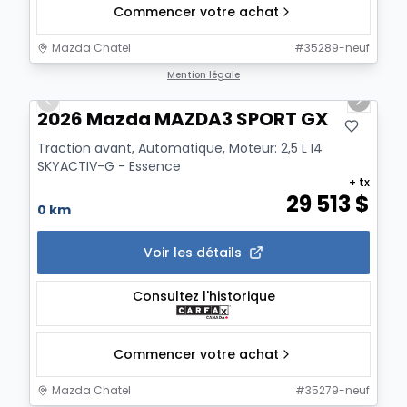
Commencer votre achat
Mazda Chatel
#
35289-neuf
1/12
Mention légale
Previous slide
Next sl
2026 Mazda MAZDA3 SPORT GX
Traction avant, Automatique, Moteur: 2,5 L I4
SKYACTIV-G - Essence
+ tx
29 513
$
0 km
Voir les détails
Consultez l'historique
Commencer votre achat
Mazda Chatel
#
35279-neuf