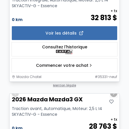
SKYACTIV-G - Essence
+ tx
32 813
$
0 km
Voir les détails
Consultez l'historique
Commencer votre achat
Mazda Chatel
#
35331-neuf
1/12
Mention légale
Previous slide
Next sl
2026 Mazda Mazda3 GX
Traction avant, Automatique, Moteur: 2,5 L I4
SKYACTIV-G - Essence
+ tx
28 763
$
0 km