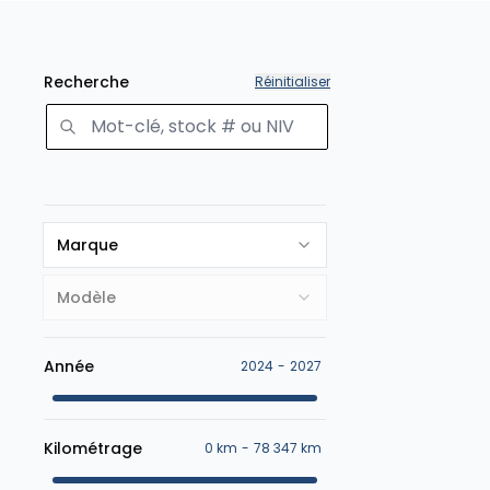
Recherche
Réinitialiser
Marque
Modèle
Année
2024
-
2027
Kilométrage
0 km
-
78 347 km