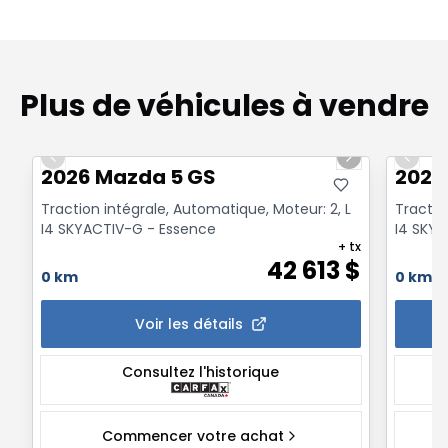
Plus de véhicules à vendre
1/2
Previous slide
Next slide
Previo
2026 Mazda 5 GS
2026
Traction intégrale, Automatique, Moteur: 2, L
Tractio
I4 SKYACTIV-G - Essence
I4 SKYA
+ tx
42 613
$
0 km
0 km
Voir les détails
Consultez l'historique
Commencer votre achat