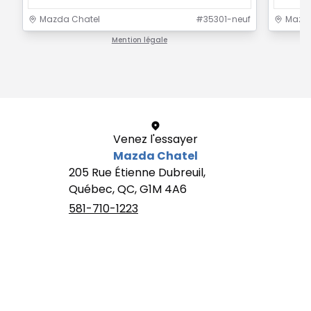
Mazda Chatel
#
35301-neuf
Mazda
Mention légale
1 / 1
Venez l'essayer
Mazda Chatel
205 Rue Étienne Dubreuil,
Québec, QC, G1M 4A6
581-710-1223