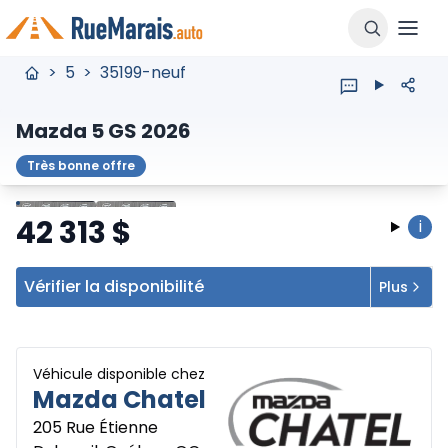
>
5
>
35199-neuf
Mazda 5 GS 2026
Très bonne offre
Arrêter
Précédent
Suivant
42 313
$
i
Vérifier la disponibilité
Plus
Véhicule disponible chez
Mazda Chatel
205 Rue Étienne