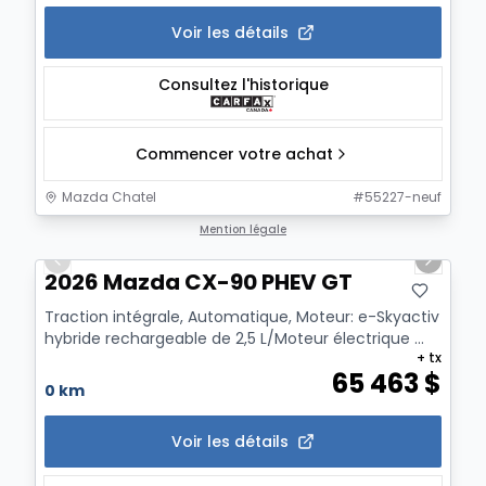
Voir les détails
Consultez l'historique
Commencer votre achat
Mazda Chatel
#
55227-neuf
1/12
Mention légale
Previous slide
Next sl
2026 Mazda CX-90 PHEV GT
Traction intégrale, Automatique, Moteur: e-Skyactiv
hybride rechargeable de 2,5 L/Moteur électrique ...
+ tx
65 463
$
0 km
Voir les détails