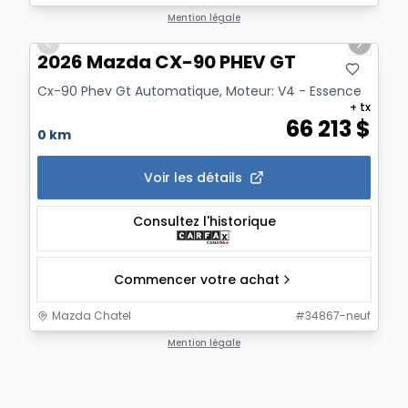
1/12
Mention légale
Previous slide
Next sl
2026 Mazda CX-90 PHEV GT
Cx-90 Phev Gt Automatique, Moteur: V4 - Essence
+ tx
66 213
$
0 km
Voir les détails
Consultez l'historique
Commencer votre achat
Mazda Chatel
#
34867-neuf
Mention légale