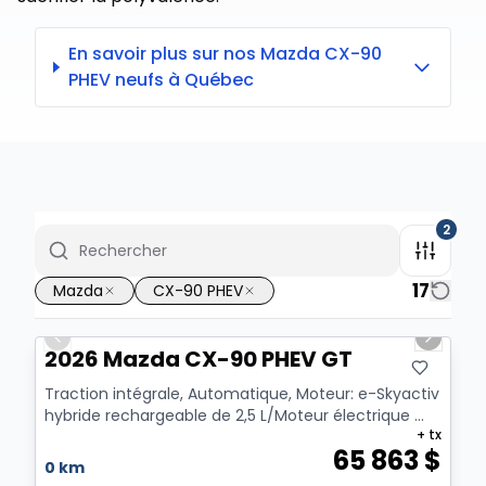
En savoir plus sur nos Mazda CX-90
PHEV neufs à Québec
2
17
Mazda
CX-90 PHEV
1/12
Previous slide
Next sl
2026 Mazda CX-90 PHEV GT
Traction intégrale, Automatique, Moteur: e-Skyactiv
hybride rechargeable de 2,5 L/Moteur électrique ...
+ tx
65 863
$
0 km