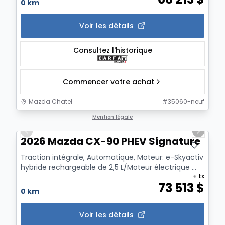
0 km
Voir les détails
Consultez l'historique
Commencer votre achat
Mazda Chatel
#
35060-neuf
1/2
Mention légale
Previous slide
Next sl
2026 Mazda CX-90 PHEV Signature
Traction intégrale, Automatique, Moteur: e-Skyactiv
hybride rechargeable de 2,5 L/Moteur électrique ...
+ tx
73 513
$
0 km
Voir les détails