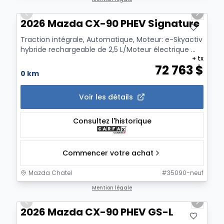
Previous slide
Next sl
2026 Mazda CX-90 PHEV Signature
Traction intégrale, Automatique, Moteur: e-Skyactiv
hybride rechargeable de 2,5 L/Moteur électrique ...
+ tx
72 763
$
0 km
Voir les détails
Consultez l'historique
Commencer votre achat
Mazda Chatel
#
35090-neuf
1/12
Mention légale
Previous slide
Next sl
2026 Mazda CX-90 PHEV GS-L