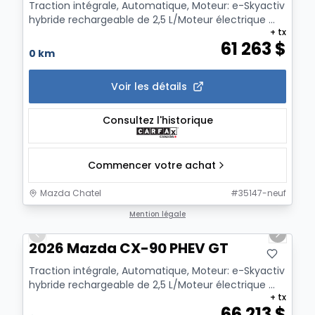
Traction intégrale, Automatique, Moteur: e-Skyactiv
hybride rechargeable de 2,5 L/Moteur électrique ...
+ tx
61 263
$
0 km
Voir les détails
Consultez l'historique
Commencer votre achat
Mazda Chatel
#
35147-neuf
1/12
Mention légale
Previous slide
Next sl
2026 Mazda CX-90 PHEV GT
Traction intégrale, Automatique, Moteur: e-Skyactiv
hybride rechargeable de 2,5 L/Moteur électrique ...
+ tx
66 213
$