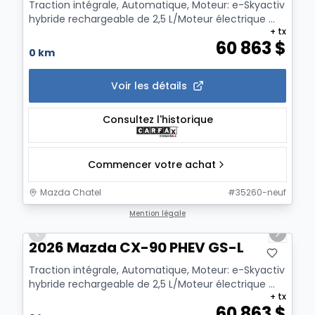
Traction intégrale, Automatique, Moteur: e-Skyactiv
hybride rechargeable de 2,5 L/Moteur électrique ...
+ tx
60 863
$
0 km
Voir les détails
Consultez l'historique
Commencer votre achat
Mazda Chatel
#
35260-neuf
1/12
Mention légale
Previous slide
Next sl
2026 Mazda CX-90 PHEV GS-L
Traction intégrale, Automatique, Moteur: e-Skyactiv
hybride rechargeable de 2,5 L/Moteur électrique ...
+ tx
60 863
$