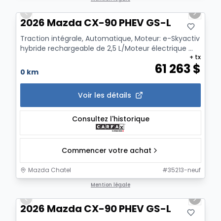
Previous slide
Next sl
2026 Mazda CX-90 PHEV GS-L
Traction intégrale, Automatique, Moteur: e-Skyactiv
hybride rechargeable de 2,5 L/Moteur électrique ...
+ tx
61 263
$
0 km
Voir les détails
Consultez l'historique
Commencer votre achat
Mazda Chatel
#
35213-neuf
1/12
Mention légale
Previous slide
Next sl
2026 Mazda CX-90 PHEV GS-L