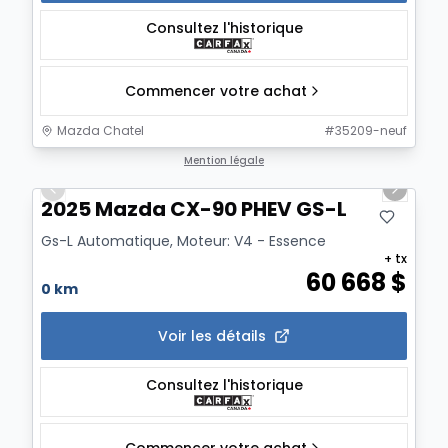
Consultez l'historique
Commencer votre achat
Mazda Chatel
#
35209-neuf
1/12
Mention légale
Previous slide
Next sl
2025 Mazda CX-90 PHEV GS-L
Gs-L Automatique, Moteur: V4 - Essence
+ tx
60 668
$
0 km
Voir les détails
Consultez l'historique