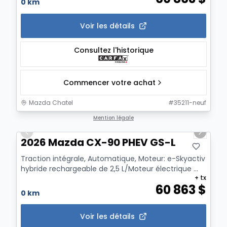
0 km
Voir les détails
Consultez l'historique
Commencer votre achat
Mazda Chatel
#
35211-neuf
1/12
Mention légale
Previous slide
Next sl
2026 Mazda CX-90 PHEV GS-L
Traction intégrale, Automatique, Moteur: e-Skyactiv
hybride rechargeable de 2,5 L/Moteur électrique ...
+ tx
60 863
$
0 km
Voir les détails