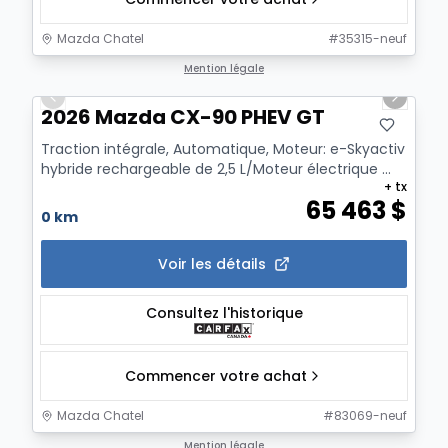
Mazda Chatel
#
35315-neuf
1/12
Mention légale
Previous slide
Next sl
2026 Mazda CX-90 PHEV GT
Traction intégrale, Automatique, Moteur: e-Skyactiv
hybride rechargeable de 2,5 L/Moteur électrique ...
+ tx
65 463
$
0 km
Voir les détails
Consultez l'historique
Commencer votre achat
Mazda Chatel
#
83069-neuf
1/12
Mention légale