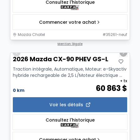
Consultez l'historique
Commencer votre achat
Mazda Chatel
#
35261-neuf
1/12
Mention légale
Previous slide
Next sl
2026 Mazda CX-90 PHEV GS-L
Traction intégrale, Automatique, Moteur: e-Skyactiv
hybride rechargeable de 2,5 L/Moteur électrique ...
+ tx
60 863
$
0 km
Voir les détails
Consultez l'historique
Commencer votre achat