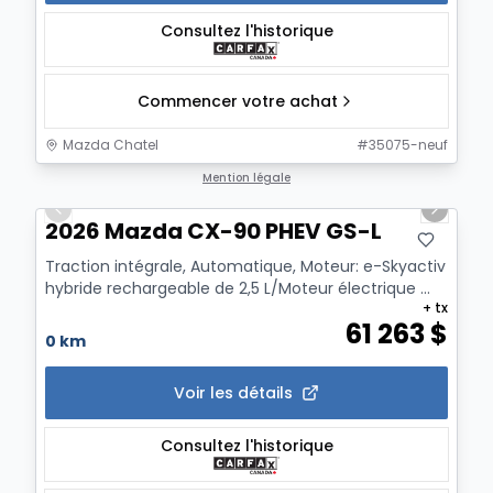
Consultez l'historique
Commencer votre achat
Mazda Chatel
#
35075-neuf
1/12
Mention légale
Previous slide
Next sl
2026 Mazda CX-90 PHEV GS-L
Traction intégrale, Automatique, Moteur: e-Skyactiv
hybride rechargeable de 2,5 L/Moteur électrique ...
+ tx
61 263
$
0 km
Voir les détails
Consultez l'historique