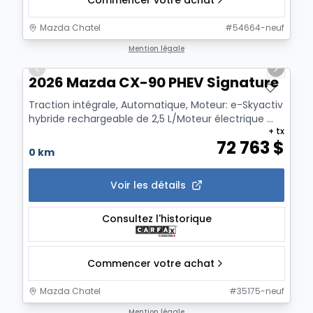
Commencer votre achat
Mazda Chatel
#
54664-neuf
1/2
Mention légale
Previous slide
Next sl
2026 Mazda CX-90 PHEV Signature
Traction intégrale, Automatique, Moteur: e-Skyactiv
hybride rechargeable de 2,5 L/Moteur électrique ...
+ tx
72 763
$
0 km
Voir les détails
Consultez l'historique
Commencer votre achat
Mazda Chatel
#
35175-neuf
1/2
Mention légale