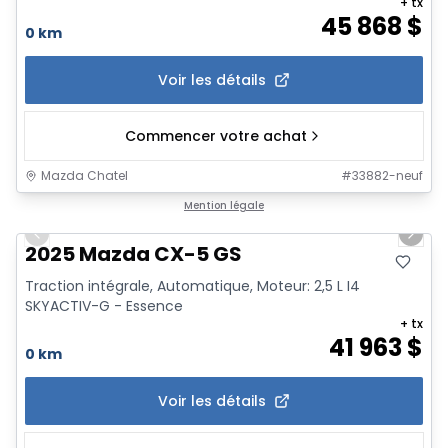
+ tx
45 868
$
0 km
Voir les détails
Commencer votre achat
Mazda Chatel
#
33882-neuf
1/12
Mention légale
Previous slide
Next 
2025 Mazda CX-5 GS
Traction intégrale, Automatique, Moteur: 2,5 L I4
SKYACTIV-G - Essence
+ tx
41 963
$
0 km
Voir les détails