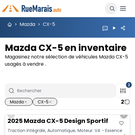
>
Mazda
>
CX-5
Mazda CX-5 en inventaire
Magasinez notre sélection de véhicules Mazda CX-5
usagés à vendre .
2
2
Mazda
CX-5
1/12
Previous slide
Next 
2025 Mazda CX-5 Design Sportif
Traction intégrale, Automatique, Moteur: V4 - Essence