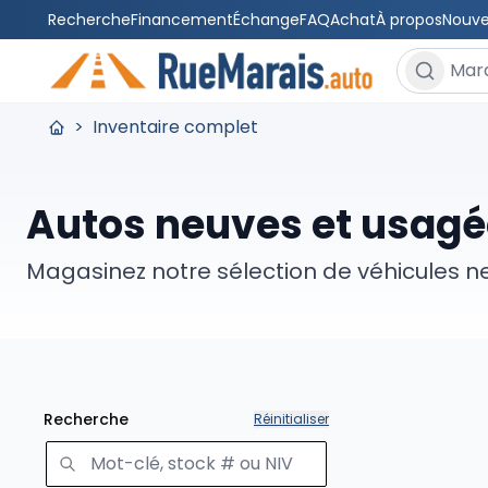
Recherche
Financement
Échange
FAQ
Achat
À propos
Nouve
Rechercher
>
Inventaire complet
Autos neuves et usagé
Magasinez notre sélection de véhicules n
Recherche
Réinitialiser