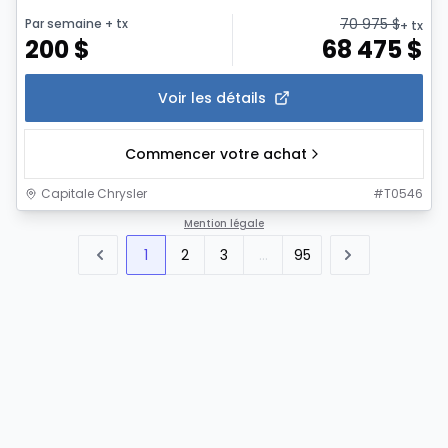
70 975
$
Par semaine
+ tx
+ tx
200
$
68 475
$
Voir les détails
Commencer votre achat
Capitale Chrysler
#
T0546
Mention légale
1
2
3
...
95