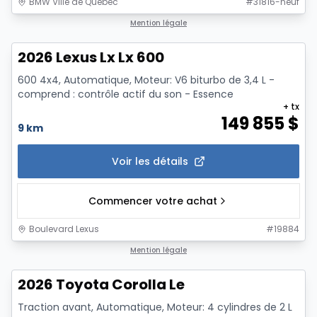
BMW Ville de Québec
#
31816-neuf
1/13
Mention légale
2026 Lexus Lx Lx 600
600 4x4, Automatique, Moteur: V6 biturbo de 3,4 L -
comprend : contrôle actif du son - Essence
+ tx
149 855
$
9 km
Voir les détails
Commencer votre achat
Boulevard Lexus
#
19884
1/12
Mention légale
2026 Toyota Corolla Le
Traction avant, Automatique, Moteur: 4 cylindres de 2 L