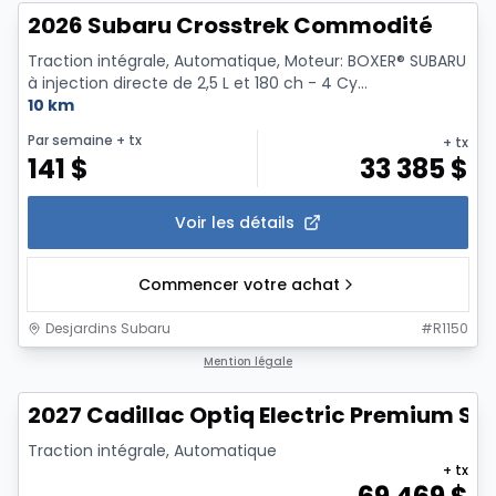
2026 Subaru Crosstrek Commodité
Traction intégrale, Automatique, Moteur: BOXER® SUBARU
à injection directe de 2,5 L et 180 ch - 4 Cy...
10 km
Par semaine
+ tx
+ tx
141
$
33 385
$
Voir les détails
Commencer votre achat
Desjardins Subaru
#
R1150
1/6
Mention légale
2027 Cadillac Optiq Electric Premium Sp
Traction intégrale, Automatique
+ tx