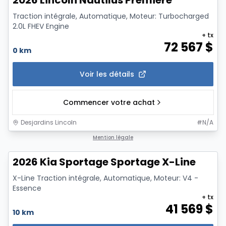
2026 Lincoln Nautilus Premiere
Traction intégrale, Automatique, Moteur: Turbocharged
2.0L FHEV Engine
+ tx
72 567
$
0 km
Voir les détails
Commencer votre achat
Desjardins Lincoln
#
N/A
Mention légale
2026 Kia Sportage Sportage X-Line
X-Line Traction intégrale, Automatique, Moteur: V4 -
Essence
+ tx
41 569
$
10 km