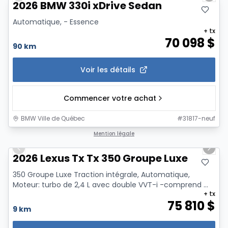
2026 BMW 330i xDrive Sedan
Automatique, - Essence
+ tx
70 098
$
90 km
Voir les détails
Commencer votre achat
BMW Ville de Québec
#
31817-neuf
1/13
Mention légale
Previous slide
Next 
2026 Lexus Tx Tx 350 Groupe Luxe
350 Groupe Luxe Traction intégrale, Automatique,
Moteur: turbo de 2,4 L avec double VVT-i -comprend ...
+ tx
75 810
$
9 km