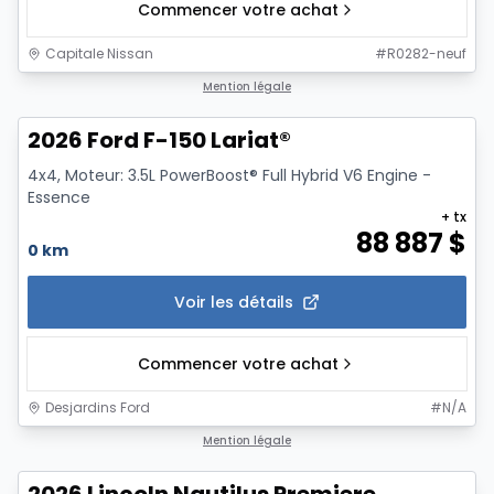
Commencer votre achat
Capitale Nissan
#
R0282-neuf
1/7
Mention légale
2026 Ford F-150 Lariat®
4x4, Moteur: 3.5L PowerBoost® Full Hybrid V6 Engine -
Essence
+ tx
88 887
$
0 km
Voir les détails
Commencer votre achat
Desjardins Ford
#
N/A
1/7
Mention légale