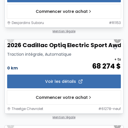
Commencer votre achat
Desjardins Subaru
#
R1153
1/6
Mention légale
Previous slide
Next 
2026 Cadillac Optiq Electric Sport Awd
Traction intégrale, Automatique
+ tx
68 274
$
0 km
Voir les détails
Commencer votre achat
Theetge Chevrolet
#
61278-neuf
1/12
Mention légale
Previous slide
Next 