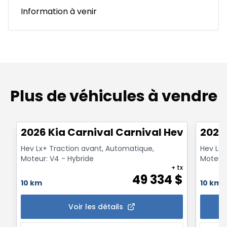
Information à venir
Plus de véhicules à vendre
1/24
2026 Kia Carnival Carnival Hev Lx+
2026 
Hev Lx+ Traction avant, Automatique,
Hev Lx+
Moteur: V4 - Hybride
Moteur:
+ tx
49 334
$
10 km
10 km
Voir les détails