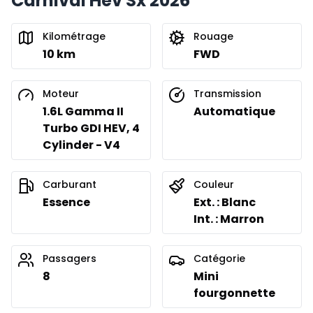
Carnival Hev Sx 2026
Kilométrage
Rouage
10 km
FWD
Moteur
Transmission
1.6L Gamma II
Automatique
Turbo GDI HEV, 4
Cylinder - V4
Carburant
Couleur
Essence
Ext. : Blanc
Int. : Marron
Passagers
Catégorie
8
Mini
fourgonnette