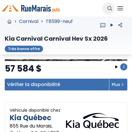
>
Carnival
>
T8599-neuf
Kia Carnival Carnival Hev Sx 2026
Très bonne offre
Arrêter
Précédent
Suivant
57 584
$
i
Vérifier la disponibilité
Plus
Véhicule disponible chez
Kia Québec
855 Rue du Marais,