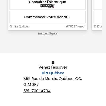
Consultez l'historique
Commencer votre achat
Kia Québec
#
T8784-neuf
Kia Q
Mention légale
1 / 1
Venez l'essayer
Kia Québec
855 Rue du Marais, Québec, QC,
G1M 3R7
581-700-4704